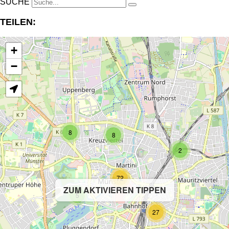
SUCHE
TEILEN:
+
−
8
8
2
72
ZUM AKTIVIEREN TIPPEN
5
27