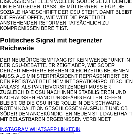
DISKUSSION STELLEN WOLLEN. SÖDER SETZT DEM DIE
LINIE ENTGEGEN, DASS DIE MÜTTERRENTE FÜR DIE
SOZIALE HANDSCHRIFT DER CSU STEHT. DAMIT BLEIBT
DIE FRAGE OFFEN, WIE WEIT DIE PARTEI BEI
ANSTEHENDEN REFORMEN TATSÄCHLICH ZU
KOMPROMISSEN BEREIT IST.
Politisches Signal mit begrenzter
Reichweite
DER NEUBÜRGEREMPFANG IST KEIN WENDEPUNKT IN
DER CSU-DEBATTE. ER ZEIGT ABER, WIE SÖDER
DERZEIT MEHRERE EBENEN GLEICHZEITIG BEDIENEN
MUSS. ALS MINISTERPRÄSIDENT REPRÄSENTIERT ER
DEN FREISTAAT BEI EINEM INTEGRATIONSPOLITISCHEN
ANLASS. ALS PARTEIVORSITZENDER MUSS ER
ZUGLEICH DIE CSU NACH INNEN STABILISIEREN UND
NACH AUSSEN HANDLUNGSFÄHIG HALTEN. OFFEN B
LEIBT, OB DIE CSU IHRE ROLLE IN DER SCHWARZ-R
OTEN KOALITION GESCHLOSSEN AUSFÜLLT UND OB S
ÖDER DEN ANGEKÜNDIGTEN NEUEN STIL DAUERHAFT M
IT BELASTBAREN ERGEBNISSEN VERBINDET.
INSTAGRAM
WHATSAPP
LINKEDIN