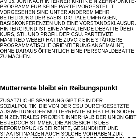
AM 15. JUNI NACH INTERNER KRITIK EIN ZEHN-PUNKTE-
PROGRAMM FÜR SEINE PARTEI VORGESTELLT.
VORGESEHEN SIND UNTER ANDEREM MEHR
BETEILIGUNG DER BASIS, DIGITALE UMFRAGEN,
BASISKONFERENZEN UND EINE VORSTANDSKLAUSUR.
HINTERGRUND IST EINE ANHALTENDE DEBATTE ÜBER
KURS, STIL UND PROFIL DER CSU. PARTEIVIZE
MANFRED WEBER HATTE ZUVOR EINE STÄRKERE
PROGRAMMATISCHE ORIENTIERUNG ANGEMAHNT,
OHNE DARAUS ÖFFENTLICH EINE PERSONALDEBATTE
ZU MACHEN.
ANZEIGE
Mütterrente bleibt ein Reibungspunkt
ZUSÄTZLICHE SPANNUNG GIBT ES IN DER
SOZIALPOLITIK. DIE VON DER CSU DURCHGESETZTE
AUSWEITUNG DER MÜTTERRENTE BLEIBT FÜR SÖDER
EIN ZENTRALES PROJEKT. INNERHALB DER UNION GIBT
ES JEDOCH STIMMEN, DIE ANGESICHTS DES
REFORMDRUCKS BEI RENTE, GESUNDHEIT UND
STAATSFINANZEN AUCH SOLCHE VORHABEN ZUR