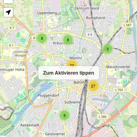
8
8
2
72
Zum Aktivieren tippen
5
27
6