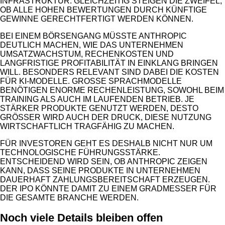
INFRASTRUKTUR. GLEICHZEITIG STEIGEN DIE ZWEIFEL,
OB ALLE HOHEN BEWERTUNGEN DURCH KÜNFTIGE
GEWINNE GERECHTFERTIGT WERDEN KÖNNEN.
BEI EINEM BÖRSENGANG MÜSSTE ANTHROPIC
DEUTLICH MACHEN, WIE DAS UNTERNEHMEN
UMSATZWACHSTUM, RECHENKOSTEN UND
LANGFRISTIGE PROFITABILITÄT IN EINKLANG BRINGEN
WILL. BESONDERS RELEVANT SIND DABEI DIE KOSTEN
FÜR KI-MODELLE. GROSSE SPRACHMODELLE B
ENÖTIGEN ENORME RECHENLEISTUNG, SOWOHL BEIM T
RAINING ALS AUCH IM LAUFENDEN BETRIEB. JE S
TÄRKER PRODUKTE GENUTZT WERDEN, DESTO G
RÖSSER WIRD AUCH DER DRUCK, DIESE NUTZUNG WI
RTSCHAFTLICH TRAGFÄHIG ZU MACHEN.
FÜR INVESTOREN GEHT ES DESHALB NICHT NUR UM
TECHNOLOGISCHE FÜHRUNGSSTÄRKE.
ENTSCHEIDEND WIRD SEIN, OB ANTHROPIC ZEIGEN
KANN, DASS SEINE PRODUKTE IN UNTERNEHMEN
DAUERHAFT ZAHLUNGSBEREITSCHAFT ERZEUGEN.
DER IPO KÖNNTE DAMIT ZU EINEM GRADMESSER FÜR
DIE GESAMTE BRANCHE WERDEN.
Noch viele Details bleiben offen