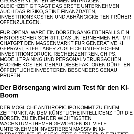
ROSSER KI-UNTERNEHMEN MITPRÄGEN. GL
EICHZEITIG TRÄGT DAS ERSTE UNTERNEHMEN AU
CH DAS RISIKO, SEINE FINANZDATEN, IN
VESTITIONSKOSTEN UND ABHÄNGIGKEITEN FRÜHER OF
FENZULEGEN.
FÜR OPENAI WÄRE EIN BÖRSENGANG EBENFALLS EIN
HISTORISCHER SCHRITT. DAS UNTERNEHMEN HAT MIT
CHATGPT DEN MASSENMARKT FÜR GENERATIVE KI
GEPRÄGT, STEHT ABER ZUGLEICH UNTER HOHEM
INVESTITIONSDRUCK. RECHENZENTREN, CHIPS,
MODELLTRAINING UND PERSONAL VERURSACHEN
ENORME KOSTEN. GENAU DIESE FAKTOREN DÜRFTEN
ÖFFENTLICHE INVESTOREN BESONDERS GENAU
PRÜFEN.
Der Börsengang wird zum Test für den KI-
Boom
DER MÖGLICHE ANTHROPIC IPO KOMMT ZU EINEM
ZEITPUNKT, AN DEM KÜNSTLICHE INTELLIGENZ FÜR DIE
BÖRSEN ZU EINEM DER WICHTIGSTEN
WACHSTUMSTHEMEN GEWORDEN IST. VIELE
UNTERNEHMEN INVESTIEREN MASSIV IN KI-