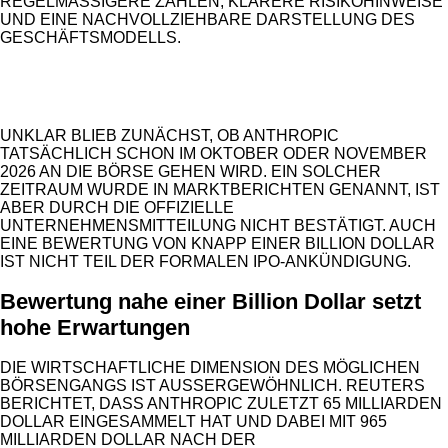
REGELMÄSSIGERE ZAHLEN, KLARERE RISIKOHINWEISE U
ND EINE NACHVOLLZIEHBARE DARSTELLUNG DES G
ESCHÄFTSMODELLS.
ANZEIGE
UNKLAR BLIEB ZUNÄCHST, OB ANTHROPIC
TATSÄCHLICH SCHON IM OKTOBER ODER NOVEMBER
2026 AN DIE BÖRSE GEHEN WIRD. EIN SOLCHER
ZEITRAUM WURDE IN MARKTBERICHTEN GENANNT, IST
ABER DURCH DIE OFFIZIELLE
UNTERNEHMENSMITTEILUNG NICHT BESTÄTIGT. AUCH
EINE BEWERTUNG VON KNAPP EINER BILLION DOLLAR
IST NICHT TEIL DER FORMALEN IPO-ANKÜNDIGUNG.
Bewertung nahe einer Billion Dollar setzt
hohe Erwartungen
DIE WIRTSCHAFTLICHE DIMENSION DES MÖGLICHEN
BÖRSENGANGS IST AUSSERGEWÖHNLICH. REUTERS B
ERICHTET, DASS ANTHROPIC ZULETZT 65 MILLIARDEN D
OLLAR EINGESAMMELT HAT UND DABEI MIT 965 M
ILLIARDEN DOLLAR NACH DER F