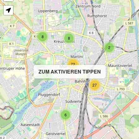
8
8
2
72
ZUM AKTIVIEREN TIPPEN
5
27
6