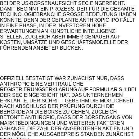
EI DER US-BÖRSENAUFSICHT SEC EINGEREICHT. D
AMIT BEGINNT EIN PROZESS, DER FÜR DIE GESAMTE T
ECHNOLOGIEBRANCHE GROSSE BEDEUTUNG HABEN KÖ
NNTE. DENN DER GEPLANTE ANTHROPIC IPO FÄLLT IN
EINE PHASE, IN DER INVESTOREN HOHE ER
WARTUNGEN AN KÜNSTLICHE INTELLIGENZ ST
ELLEN, ZUGLEICH ABER IMMER GENAUER AUF KO
STEN, UMSÄTZE UND GESCHÄFTSMODELLE DER FÜ
HRENDEN ANBIETER BLICKEN.
ANZEIGE
OFFIZIELL BESTÄTIGT WAR ZUNÄCHST NUR, DASS
ANTHROPIC EINE VERTRAULICHE
REGISTRIERUNGSERKLÄRUNG AUF FORMULAR S-1 BEI
DER SEC EINGEREICHT HAT. DAS UNTERNEHMEN
ERKLÄRTE, DER SCHRITT GEBE IHM DIE MÖGLICHKEIT,
NACH ABSCHLUSS DER PRÜFUNG DURCH DIE
BEHÖRDE AN DIE BÖRSE ZU GEHEN. ZUGLEICH
BETONTE ANTHROPIC, DASS DER BÖRSENGANG VON
MARKTBEDINGUNGEN UND WEITEREN FAKTOREN
ABHÄNGE. DIE ZAHL DER ANGEBOTENEN AKTIEN UND
DER MÖGLICHE AUSGABEPREIS STANDEN ZUNÄCHST