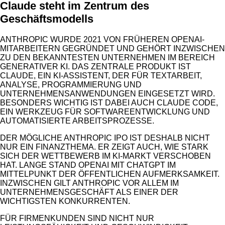
Claude steht im Zentrum des
Geschäftsmodells
ANTHROPIC WURDE 2021 VON FRÜHEREN OPENAI-
MITARBEITERN GEGRÜNDET UND GEHÖRT INZWISCHEN
ZU DEN BEKANNTESTEN UNTERNEHMEN IM BEREICH
GENERATIVER KI. DAS ZENTRALE PRODUKT IST
CLAUDE, EIN KI-ASSISTENT, DER FÜR TEXTARBEIT,
ANALYSE, PROGRAMMIERUNG UND
UNTERNEHMENSANWENDUNGEN EINGESETZT WIRD.
BESONDERS WICHTIG IST DABEI AUCH CLAUDE CODE,
EIN WERKZEUG FÜR SOFTWAREENTWICKLUNG UND
AUTOMATISIERTE ARBEITSPROZESSE.
DER MÖGLICHE ANTHROPIC IPO IST DESHALB NICHT
NUR EIN FINANZTHEMA. ER ZEIGT AUCH, WIE STARK
SICH DER WETTBEWERB IM KI-MARKT VERSCHOBEN
HAT. LANGE STAND OPENAI MIT CHATGPT IM
MITTELPUNKT DER ÖFFENTLICHEN AUFMERKSAMKEIT.
INZWISCHEN GILT ANTHROPIC VOR ALLEM IM
UNTERNEHMENSGESCHÄFT ALS EINER DER
WICHTIGSTEN KONKURRENTEN.
FÜR FIRMENKUNDEN SIND NICHT NUR