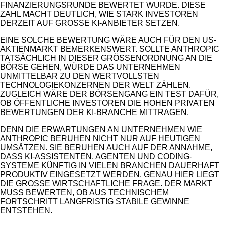
INANZIERUNGSRUNDE BEWERTET WURDE. DIESE Z
AHL MACHT DEUTLICH, WIE STARK INVESTOREN D
ERZEIT AUF GROSSE KI-ANBIETER SETZEN.
EINE SOLCHE BEWERTUNG WÄRE AUCH FÜR DEN US-
AKTIENMARKT BEMERKENSWERT. SOLLTE ANTHROPIC
TATSÄCHLICH IN DIESER GRÖSSENORDNUNG AN DIE B
ÖRSE GEHEN, WÜRDE DAS UNTERNEHMEN U
NMITTELBAR ZU DEN WERTVOLLSTEN T
ECHNOLOGIEKONZERNEN DER WELT ZÄHLEN. Z
UGLEICH WÄRE DER BÖRSENGANG EIN TEST DAFÜR, O
B ÖFFENTLICHE INVESTOREN DIE HOHEN PRIVATEN B
EWERTUNGEN DER KI-BRANCHE MITTRAGEN.
DENN DIE ERWARTUNGEN AN UNTERNEHMEN WIE
ANTHROPIC BERUHEN NICHT NUR AUF HEUTIGEN
UMSÄTZEN. SIE BERUHEN AUCH AUF DER ANNAHME,
DASS KI-ASSISTENTEN, AGENTEN UND CODING-
SYSTEME KÜNFTIG IN VIELEN BRANCHEN DAUERHAFT
PRODUKTIV EINGESETZT WERDEN. GENAU HIER LIEGT
DIE GROSSE WIRTSCHAFTLICHE FRAGE. DER MARKT M
USS BEWERTEN, OB AUS TECHNISCHEM F
ORTSCHRITT LANGFRISTIG STABILE GEWINNE E
NTSTEHEN.