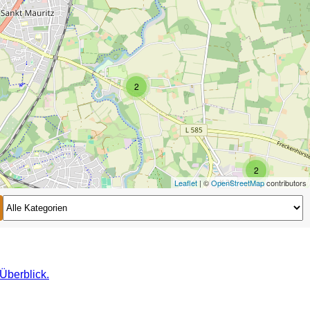
2
2
Leaflet
| ©
OpenStreetMap
contributors
2