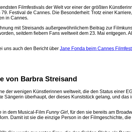
dsten Filmfestivals der Welt vor einer der größten Künstlerinn
9. Festival de Cannes. Die Besonderheit: Trotz einer Karriere,
elen in Cannes.
chnung mit Streisands außergewöhnlichem Beitrag zur Filmkuns
rden, seitdem fiebern Fans weltweit dem 23. Mai entgegen. Als
 bei uns auch den Bericht über
Jane Fonda beim Cannes Filmfest
re von Barbra Streisand
eine der wenigen Künstlerinnen weltweit, die den Status einer
e Sängerin überhaupt, der dieses Kunststück gelang, und das 
ice in dem Musical-Film
Funny Girl
, für den sie bereits am Broa
Born
. Damit ist sie die einzige Person in der Filmgeschichte, d