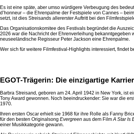
Es ist eine späte, aber umso würdigere Verbeugung des bedeuten
d’honneur – die Ehrenpalme der Festspiele von Cannes – beim 7
setzt, ist dies Streisands allererster Auftritt bei den Filmfestspi
Das Organisationskomitee des Festivals begründet die Auszei
2026 war die Nachricht der Ehrenverleihung bekanntgegeben wo
neuseeländische Regisseur Peter Jackson eine Ehrenpalme.
Wer sich für weitere Filmfestival-Highlights interessiert, findet
Anzeige
EGOT-Trägerin: Die einzigartige Karrie
Barbra Streisand, geboren am 24. April 1942 in New York, ist 
Tony Award gewonnen. Noch beeindruckender: Sie war die erst
1970.
Ihren ersten Oscar erhielt sie 1968 für ihre Rolle als Fanny Br
für den besten Originalsong
Evergreen
aus dem Film
A Star Is 
einer Musikkategorie gewann.