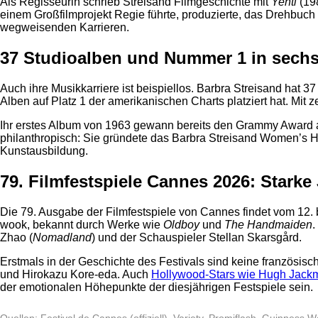
Als Regisseurin schrieb Streisand Filmgeschichte mit
Yentl
(198
einem Großfilmprojekt Regie führte, produzierte, das Drehbuch
wegweisenden Karrieren.
37 Studioalben und Nummer 1 in sech
Auch ihre Musikkarriere ist beispiellos. Barbra Streisand hat 3
Alben auf Platz 1 der amerikanischen Charts platziert hat. Mi
Ihr erstes Album von 1963 gewann bereits den Grammy Award als
philanthropisch: Sie gründete das Barbra Streisand Women’s 
Kunstausbildung.
79. Filmfestspiele Cannes 2026: Stark
Die 79. Ausgabe der Filmfestspiele von Cannes findet vom 12. b
wook, bekannt durch Werke wie
Oldboy
und
The Handmaiden
.
Zhao (
Nomadland
) und der Schauspieler Stellan Skarsgård.
Erstmals in der Geschichte des Festivals sind keine französi
und Hirokazu Kore-eda. Auch
Hollywood-Stars wie Hugh Jack
der emotionalen Höhepunkte der diesjährigen Festspiele sein.