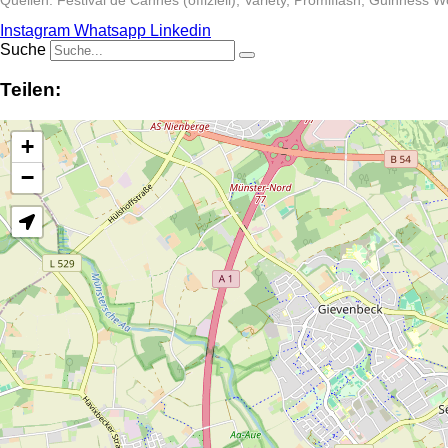
Quellen: Festival de Cannes (offiziell), Variety, Promiflash, Guinness 
Instagram
Whatsapp
Linkedin
Suche
Teilen:
+
−