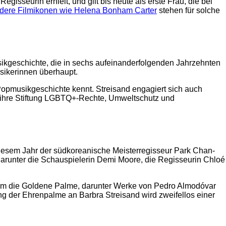
gisseurin erhielt, und gilt bis heute als erste Frau, die bei
dere Filmikonen wie Helena Bonham Carter
stehen für solche
Musikgeschichte, die in sechs aufeinanderfolgenden Jahrzehnten
sikerinnen überhaupt.
Popmusikgeschichte kennt. Streisand engagiert sich auch
r ihre Stiftung LGBTQ+-Rechte, Umweltschutz und
n diesem Jahr der südkoreanische Meisterregisseur Park Chan-
n, darunter die Schauspielerin Demi Moore, die Regisseurin Chloé
b um die Goldene Palme, darunter Werke von Pedro Almodóvar
ng der Ehrenpalme an Barbra Streisand wird zweifellos einer