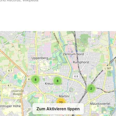
World Records, Wikipedia
2
8
8
2
72
Zum Aktivieren tippen
5