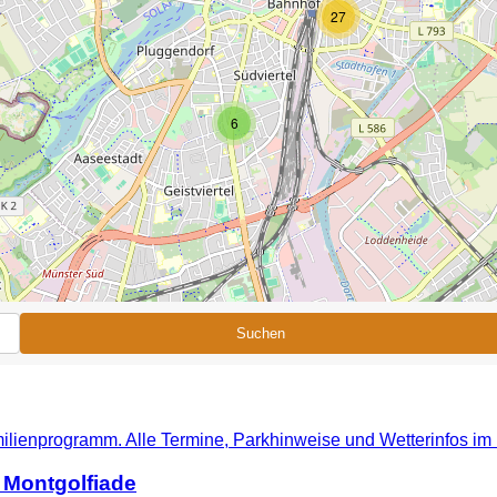
27
6
Suchen
 Montgolfiade