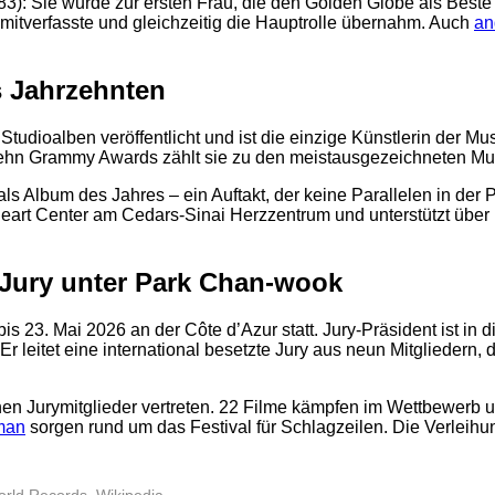
3): Sie wurde zur ersten Frau, die den Golden Globe als Beste Re
 mitverfasste und gleichzeitig die Hauptrolle übernahm. Auch
an
s Jahrzehnten
2
7 Studioalben veröffentlicht und ist die einzige Künstlerin der 
t zehn Grammy Awards zählt sie zu den meistausgezeichneten Mu
 Album des Jahres – ein Auftakt, der keine Parallelen in der 
Heart Center am Cedars-Sinai Herzzentrum und unterstützt übe
e Jury unter Park Chan-wook
is 23. Mai 2026 an der Côte d’Azur statt. Jury-Präsident ist i
 Er leitet eine international besetzte Jury aus neun Mitglieder
schen Jurymitglieder vertreten. 22 Filme kämpfen im Wettbewer
man
sorgen rund um das Festival für Schlagzeilen. Die Verleihu
2