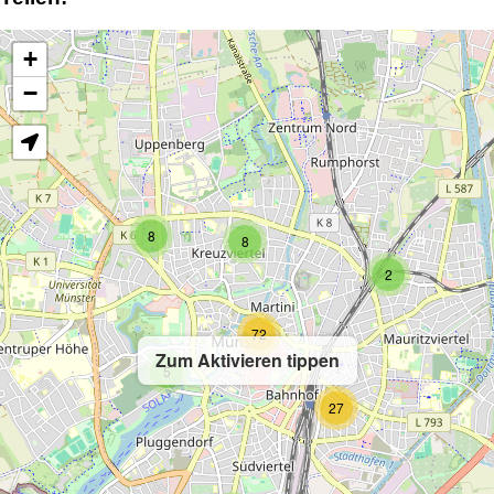
+
−
8
8
2
72
Zum Aktivieren tippen
5
27