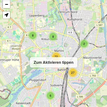
−
8
8
2
72
Zum Aktivieren tippen
5
27
6