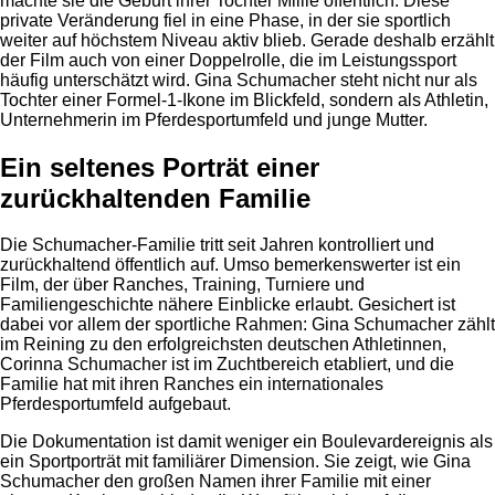
machte sie die Geburt ihrer Tochter Millie öffentlich. Diese
private Veränderung fiel in eine Phase, in der sie sportlich
weiter auf höchstem Niveau aktiv blieb. Gerade deshalb erzählt
der Film auch von einer Doppelrolle, die im Leistungssport
häufig unterschätzt wird. Gina Schumacher steht nicht nur als
Tochter einer Formel-1-Ikone im Blickfeld, sondern als Athletin,
Unternehmerin im Pferdesportumfeld und junge Mutter.
Ein seltenes Porträt einer
zurückhaltenden Familie
Die Schumacher-Familie tritt seit Jahren kontrolliert und
zurückhaltend öffentlich auf. Umso bemerkenswerter ist ein
Film, der über Ranches, Training, Turniere und
Familiengeschichte nähere Einblicke erlaubt. Gesichert ist
dabei vor allem der sportliche Rahmen: Gina Schumacher zählt
im Reining zu den erfolgreichsten deutschen Athletinnen,
Corinna Schumacher ist im Zuchtbereich etabliert, und die
Familie hat mit ihren Ranches ein internationales
Pferdesportumfeld aufgebaut.
Die Dokumentation ist damit weniger ein Boulevardereignis als
ein Sportporträt mit familiärer Dimension. Sie zeigt, wie Gina
Schumacher den großen Namen ihrer Familie mit einer