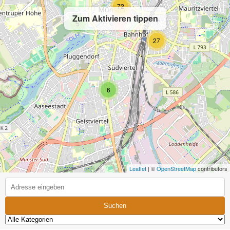
72
Zum Aktivieren tippen
5
27
6
Leaflet
| ©
OpenStreetMap
contributors
Suchen