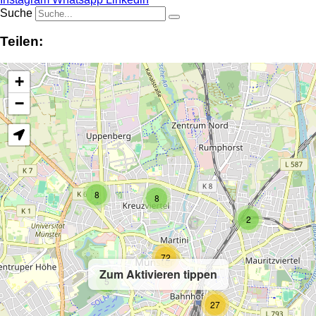
Suche
Teilen:
+
−
8
8
2
72
Zum Aktivieren tippen
5
27