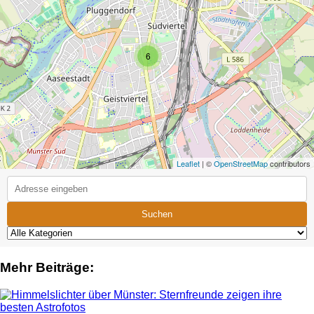
6
Leaflet
| ©
OpenStreetMap
contributors
Suchen
Mehr Beiträge: