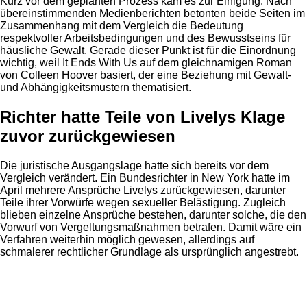
Kurz vor dem geplanten Prozess kam es zur Einigung. Nach
übereinstimmenden Medienberichten betonten beide Seiten im
Zusammenhang mit dem Vergleich die Bedeutung
respektvoller Arbeitsbedingungen und des Bewusstseins für
häusliche Gewalt. Gerade dieser Punkt ist für die Einordnung
wichtig, weil It Ends With Us auf dem gleichnamigen Roman
von Colleen Hoover basiert, der eine Beziehung mit Gewalt-
und Abhängigkeitsmustern thematisiert.
Richter hatte Teile von Livelys Klage
zuvor zurückgewiesen
Die juristische Ausgangslage hatte sich bereits vor dem
Vergleich verändert. Ein Bundesrichter in New York hatte im
April mehrere Ansprüche Livelys zurückgewiesen, darunter
Teile ihrer Vorwürfe wegen sexueller Belästigung. Zugleich
blieben einzelne Ansprüche bestehen, darunter solche, die den
Vorwurf von Vergeltungsmaßnahmen betrafen. Damit wäre ein
Verfahren weiterhin möglich gewesen, allerdings auf
schmalerer rechtlicher Grundlage als ursprünglich angestrebt.
Anzeige