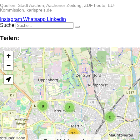
Quellen: Stadt Aachen, Aachener Zeitung, ZDF heute, EU-
Kommission, karlspreis.de
Instagram
Whatsapp
Linkedin
Suche
Teilen:
+
−
8
8
2
72