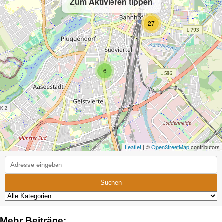
Zum Aktivieren tippen
5
27
6
Leaflet
| ©
OpenStreetMap
contributors
Suchen
Mehr Beiträge: