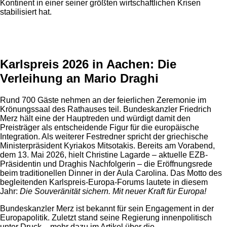
Kontinent in einer seiner größten wirtschaftlichen Krisen
stabilisiert hat.
Anzeige
Karlspreis 2026 in Aachen: Die
Verleihung an Mario Draghi
Rund 700 Gäste nehmen an der feierlichen Zeremonie im
Krönungssaal des Rathauses teil. Bundeskanzler Friedrich
Merz hält eine der Hauptreden und würdigt damit den
Preisträger als entscheidende Figur für die europäische
Integration. Als weiterer Festredner spricht der griechische
Ministerpräsident Kyriakos Mitsotakis. Bereits am Vorabend,
dem 13. Mai 2026, hielt Christine Lagarde – aktuelle EZB-
Präsidentin und Draghis Nachfolgerin – die Eröffnungsrede
beim traditionellen Dinner in der Aula Carolina. Das Motto des
begleitenden Karlspreis-Europa-Forums lautete in diesem
Jahr:
Die Souveränität sichern. Mit neuer Kraft für Europa!
Bundeskanzler Merz ist bekannt für sein Engagement in der
Europapolitik. Zuletzt stand seine Regierung innenpolitisch
unter Druck – mehr dazu im Artikel über die