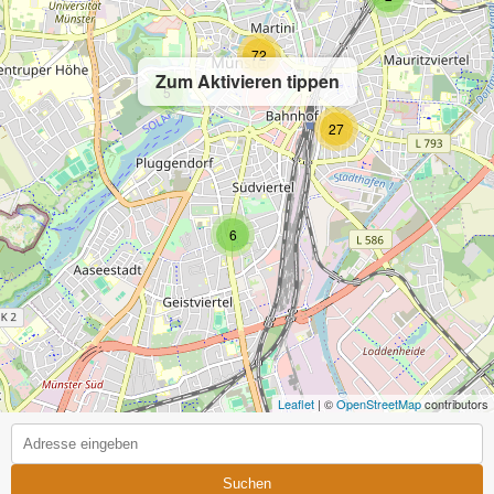
72
Zum Aktivieren tippen
5
27
6
Leaflet
| ©
OpenStreetMap
contributors
Suchen