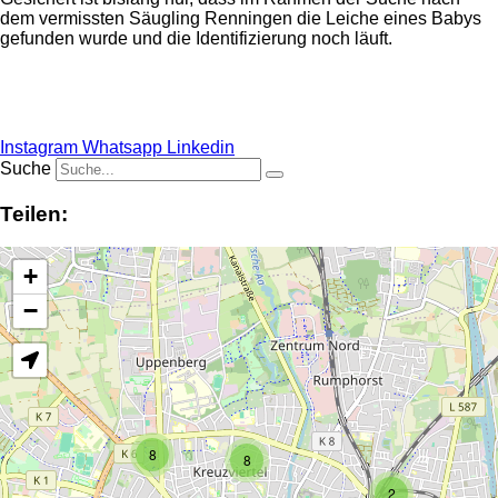
dem vermissten Säugling Renningen die Leiche eines Babys
gefunden wurde und die Identifizierung noch läuft.
Anzeige
Instagram
Whatsapp
Linkedin
Suche
Teilen:
+
−
8
8
2