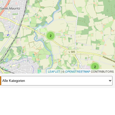
2
2
LEAFLET
| ©
OPENSTREETMAP
CONTRIBUTORS
2