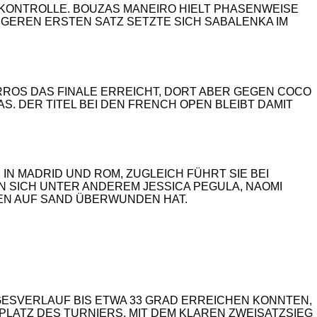
KONTROLLE. BOUZAS MANEIRO HIELT PHASENWEISE
GEREN ERSTEN SATZ SETZTE SICH SABALENKA IM
ARROS DAS FINALE ERREICHT, DORT ABER GEGEN COCO
AS. DER TITEL BEI DEN FRENCH OPEN BLEIBT DAMIT
N MADRID UND ROM, ZUGLEICH FÜHRT SIE BEI
N SICH UNTER ANDEREM JESSICA PEGULA, NAOMI
ITEN AUF SAND ÜBERWUNDEN HAT.
GESVERLAUF BIS ETWA 33 GRAD ERREICHEN KONNTEN,
PLATZ DES TURNIERS. MIT DEM KLAREN ZWEISATZSIEG