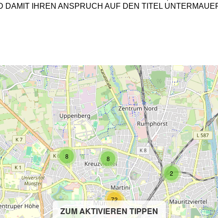
2
ND DAMIT IHREN ANSPRUCH AUF DEN TITEL UNTERMAUER
2
8
8
2
72
ZUM AKTIVIEREN TIPPEN
5