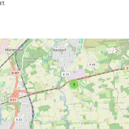
T.
2
3