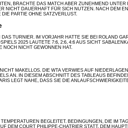
ITEN, BRACHTE DAS MATCH ABER ZUNEHMEND UNTER 
R NICHT DAUERHAFT FÜR SICH NUTZEN. NACH DEM EN
DIE PARTIE OHNE SATZVERLUST.
e
2
N DAS TURNIER. IM VORJAHR HATTE SIE BEI ROLAND G
IELS 2025 LAUTETE 7:6, 2:6, 4:6 AUS SICHT SABALENK
IE NOCH NICHT GEWONNEN HAT.
CHT MAKELLOS. DIE WTA VERWIES AUF NIEDERLAGEN I
LS AN. IN DIESEM ABSCHNITT DES TABLEAUS BEFINDE
PARIS LEGT NAHE, DASS SIE DIE ANLAUFSCHWIERIGKE
 TEMPERATUREN BEGLEITET. BEDINGUNGEN, DIE IM TA
UF DEM COURT PHILIPPE-CHATRIER STATT, DEM HAUPT