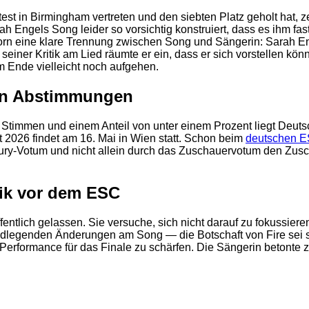
t in Birmingham vertreten und den siebten Platz geholt hat, z
ngels Song leider so vorsichtig konstruiert, dass es ihm fast le
rn eine klare Trennung zwischen Song und Sängerin: Sarah En
 seiner Kritik am Lied räumte er ein, dass er sich vorstellen 
m Ende vielleicht noch aufgehen.
llen Abstimmungen
 Stimmen und einem Anteil von unter einem Prozent liegt Deutsc
 2026 findet am 16. Mai in Wien statt. Schon beim
deutschen E
 Jury-Votum und nicht allein durch das Zuschauervotum den Zusc
tik vor dem ESC
2
fentlich gelassen. Sie versuche, sich nicht darauf zu fokussier
grundlegenden Änderungen am Song — die Botschaft von Fire sei 
erformance für das Finale zu schärfen. Die Sängerin betonte zu