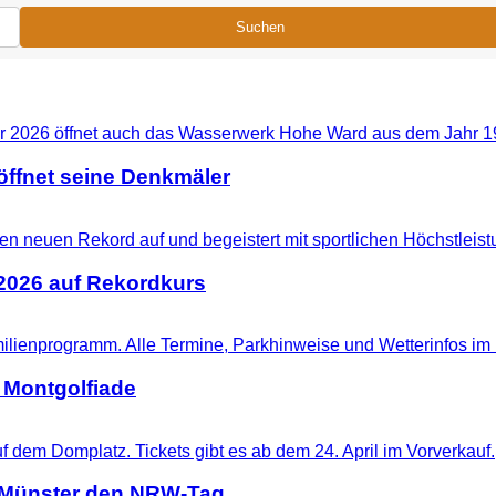
Suchen
ffnet seine Denkmäler
 2026 auf Rekordkurs
 Montgolfiade
t Münster den NRW-Tag