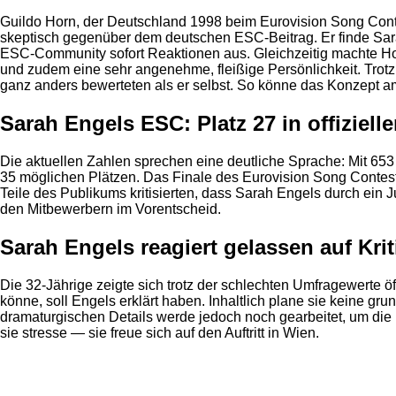
Guildo Horn, der Deutschland 1998 beim Eurovision Song Contes
skeptisch gegenüber dem deutschen ESC-Beitrag. Er finde Sarah E
ESC-Community sofort Reaktionen aus. Gleichzeitig machte Ho
und zudem eine sehr angenehme, fleißige Persönlichkeit. Trotz
ganz anders bewerteten als er selbst. So könne das Konzept a
Sarah Engels ESC: Platz 27 in offizie
Die aktuellen Zahlen sprechen eine deutliche Sprache: Mit 653
35 möglichen Plätzen. Das Finale des Eurovision Song Contest
Teile des Publikums kritisierten, dass Sarah Engels durch ein
den Mitbewerbern im Vorentscheid.
Sarah Engels reagiert gelassen auf Kri
Die 32-Jährige zeigte sich trotz der schlechten Umfragewerte öf
könne, soll Engels erklärt haben. Inhaltlich plane sie keine 
dramaturgischen Details werde jedoch noch gearbeitet, um die P
sie stresse — sie freue sich auf den Auftritt in Wien.
Anzeige