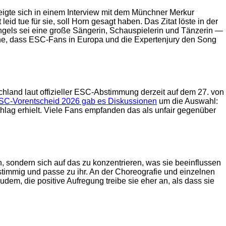
eigte sich in einem Interview mit dem Münchner Merkur
id tue für sie, soll Horn gesagt haben. Das Zitat löste in der
gels sei eine große Sängerin, Schauspielerin und Tänzerin —
könne, dass ESC-Fans in Europa und die Expertenjury den Song
hland laut offizieller ESC-Abstimmung derzeit auf dem 27. von
SC-Vorentscheid 2026 gab es Diskussionen
um die Auswahl:
hlag erhielt. Viele Fans empfanden das als unfair gegenüber
en, sondern sich auf das zu konzentrieren, was sie beeinflussen
stimmig und passe zu ihr. An der Choreografie und einzelnen
dem, die positive Aufregung treibe sie eher an, als dass sie