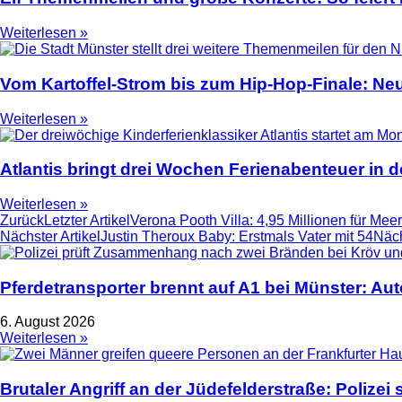
Weiterlesen »
Vom Kartoffel-Strom bis zum Hip-Hop-Finale: N
Weiterlesen »
Atlantis bringt drei Wochen Ferienabenteuer in
Weiterlesen »
Zurück
Letzter Artikel
Verona Pooth Villa: 4,95 Millionen für M
Nächster Artikel
Justin Theroux Baby: Erstmals Vater mit 54
Näch
Pferdetransporter brennt auf A1 bei Münster: Au
6. August 2026
Weiterlesen »
Brutaler Angriff an der Jüdefelderstraße: Polize