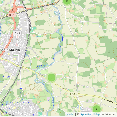
3
2
2
Leaflet
| ©
OpenStreetMap
contributors