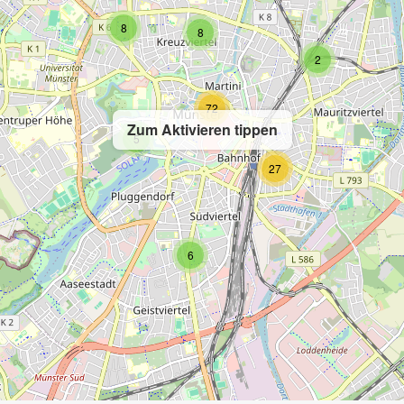
8
8
2
72
Zum Aktivieren tippen
5
27
6