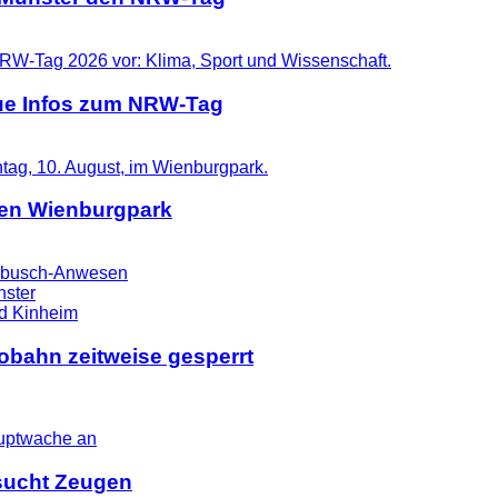
eue Infos zum NRW-Tag
 den Wienburgpark
eerbusch-Anwesen
ster
tobahn zeitweise gesperrt
i sucht Zeugen