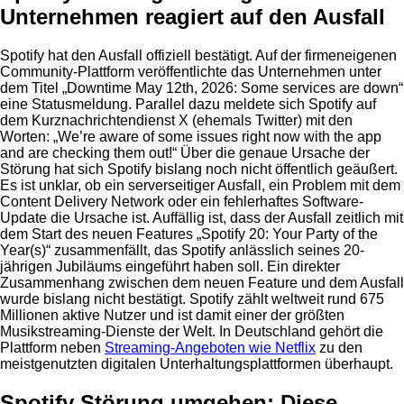
Unternehmen reagiert auf den Ausfall
Spotify hat den Ausfall offiziell bestätigt. Auf der firmeneigenen
Community-Plattform veröffentlichte das Unternehmen unter
dem Titel „Downtime May 12th, 2026: Some services are down“
eine Statusmeldung. Parallel dazu meldete sich Spotify auf
dem Kurznachrichtendienst X (ehemals Twitter) mit den
Worten: „We’re aware of some issues right now with the app
and are checking them out!“ Über die genaue Ursache der
Störung hat sich Spotify bislang noch nicht öffentlich geäußert.
Es ist unklar, ob ein serverseitiger Ausfall, ein Problem mit dem
Content Delivery Network oder ein fehlerhaftes Software-
Update die Ursache ist. Auffällig ist, dass der Ausfall zeitlich mit
dem Start des neuen Features „Spotify 20: Your Party of the
Year(s)“ zusammenfällt, das Spotify anlässlich seines 20-
jährigen Jubiläums eingeführt haben soll. Ein direkter
Zusammenhang zwischen dem neuen Feature und dem Ausfall
wurde bislang nicht bestätigt. Spotify zählt weltweit rund 675
Millionen aktive Nutzer und ist damit einer der größten
Musikstreaming-Dienste der Welt. In Deutschland gehört die
Plattform neben
Streaming-Angeboten wie Netflix
zu den
meistgenutzten digitalen Unterhaltungsplattformen überhaupt.
Spotify Störung umgehen: Diese