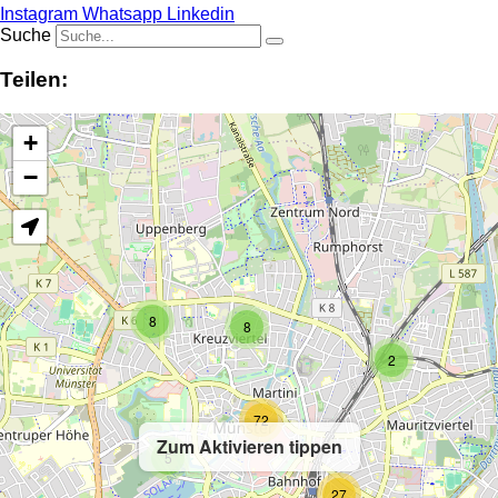
Instagram
Whatsapp
Linkedin
Suche
Teilen:
+
−
8
8
2
72
Zum Aktivieren tippen
5
27