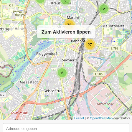
2
72
Zum Aktivieren tippen
5
27
6
Leaflet
| ©
OpenStreetMap
contributors