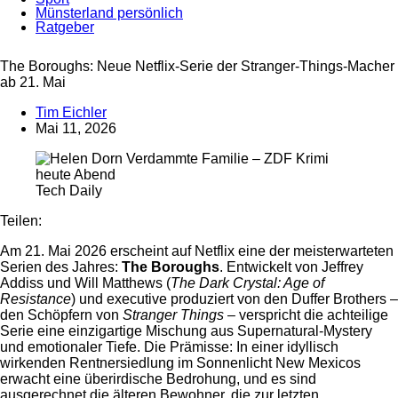
Münsterland persönlich
Ratgeber
The Boroughs: Neue Netflix-Serie der Stranger-Things-Macher
ab 21. Mai
Tim Eichler
Mai 11, 2026
Tech Daily
Teilen:
Anzeige
Am 21. Mai 2026 erscheint auf Netflix eine der meisterwarteten
Serien des Jahres:
The Boroughs
. Entwickelt von Jeffrey
Addiss und Will Matthews (
The Dark Crystal: Age of
Resistance
) und executive produziert von den Duffer Brothers –
den Schöpfern von
Stranger Things
– verspricht die achteilige
Serie eine einzigartige Mischung aus Supernatural-Mystery
und emotionaler Tiefe. Die Prämisse: In einer idyllisch
wirkenden Rentnersiedlung im Sonnenlicht New Mexicos
erwacht eine überirdische Bedrohung, und es sind
ausgerechnet die älteren Bewohner, die zur letzten