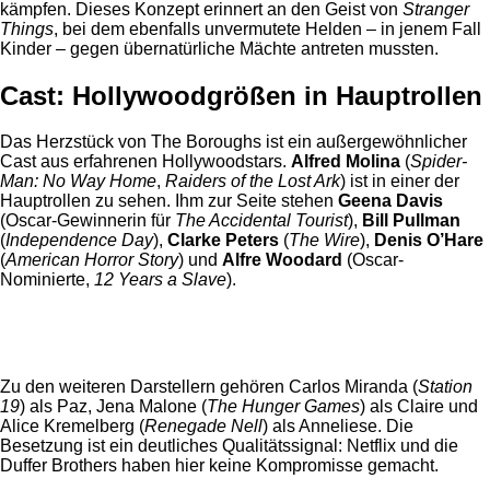
kämpfen. Dieses Konzept erinnert an den Geist von
Stranger
Things
, bei dem ebenfalls unvermutete Helden – in jenem Fall
Kinder – gegen übernatürliche Mächte antreten mussten.
Cast: Hollywoodgrößen in Hauptrollen
Das Herzstück von The Boroughs ist ein außergewöhnlicher
Cast aus erfahrenen Hollywoodstars.
Alfred Molina
(
Spider-
Man: No Way Home
,
Raiders of the Lost Ark
) ist in einer der
Hauptrollen zu sehen. Ihm zur Seite stehen
Geena Davis
(Oscar-Gewinnerin für
The Accidental Tourist
),
Bill Pullman
(
Independence Day
),
Clarke Peters
(
The Wire
),
Denis O’Hare
(
American Horror Story
) und
Alfre Woodard
(Oscar-
Nominierte,
12 Years a Slave
).
Anzeige
Zu den weiteren Darstellern gehören Carlos Miranda (
Station
19
) als Paz, Jena Malone (
The Hunger Games
) als Claire und
Alice Kremelberg (
Renegade Nell
) als Anneliese. Die
Besetzung ist ein deutliches Qualitätssignal: Netflix und die
Duffer Brothers haben hier keine Kompromisse gemacht.