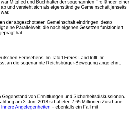
ar Mitglied und Buchhalter der sogenannten Freiländer, einer
ab und versteht sich als eigenständige Gemeinschaft jenseits
 war.
nleben der abgeschotteten Gemeinschaft eindringen, desto
gt eine Parallelwelt, die nach eigenen Gesetzen funktioniert
eprägt hat.
tschen Fernsehens. Im Tatort Freies Land trifft ihr
ewusst an die sogenannte Reichsbürger-Bewegung angelehnt,
n Gegenstand von Ermittlungen und Sicherheitsdiskussionen.
strahlung am 3. Juni 2018 schalteten 7,65 Millionen Zuschauer
n Innere Angelegenheiten
– ebenfalls ein Fall mit