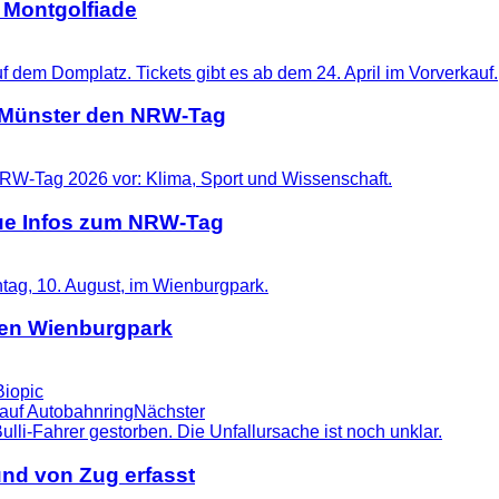
 Montgolfiade
t Münster den NRW-Tag
eue Infos zum NRW-Tag
 den Wienburgpark
Biopic
 auf Autobahnring
Nächster
nd von Zug erfasst