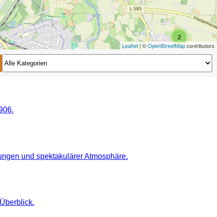
2
Leaflet
| ©
OpenStreetMap
contributors
2