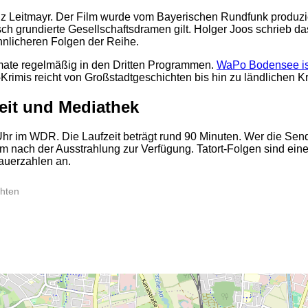
nz Leitmayr. Der Film wurde vom Bayerischen Rundfunk produzier
isch grundierte Gesellschaftsdramen gilt. Holger Joos schrieb da
nlicheren Folgen der Reihe.
ate regelmäßig in den Dritten Programmen.
WaPo Bodensee ist
mis reicht von Großstadtgeschichten bis hin zu ländlichen Krim
eit und Mediathek
5 Uhr im WDR. Die Laufzeit beträgt rund 90 Minuten. Wer die S
aum nach der Ausstrahlung zur Verfügung. Tatort-Folgen sind 
auerzahlen an.
2
chten
2