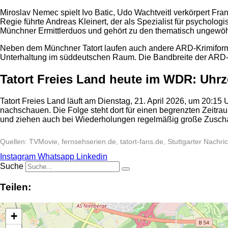
Miroslav Nemec spielt Ivo Batic, Udo Wachtveitl verkörpert Fra
Regie führte Andreas Kleinert, der als Spezialist für psycholog
Münchner Ermittlerduos und gehört zu den thematisch ungewöh
Neben dem Münchner Tatort laufen auch andere ARD-Krimiform
Unterhaltung im süddeutschen Raum. Die Bandbreite der ARD-Kri
Tatort Freies Land heute im WDR: Uhrz
Tatort Freies Land läuft am Dienstag, 21. April 2026, um 20:1
nachschauen. Die Folge steht dort für einen begrenzten Zeitr
und ziehen auch bei Wiederholungen regelmäßig große Zusch
Quellen: TVMovie, fernsehserien.de, tatort-fans.de, Stuttgarter Nachri
Instagram
Whatsapp
Linkedin
Suche
Teilen:
+