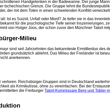
eschnittenen Handgelenken in der Badewanne. Der junge Mann w
der tschechischen Grenze. Die Gruppe lehnt die Bundesrepublik 
der, der mit dem Toten in einen schwelenden Konflikt verwickelt
Fall: Ist es Suizid, Unfall oder Mord? Je tiefer sie in das Inne
bekannt für die psychologische Tiefe seiner Inszenierungen, zei
mt von Holger Joos, der schon zuvor den Münchner Tatort mitg
bürger-Milieu
mayr sind seit Jahrzehnten das bekannteste Ermittlerduo des deu
hörden grundsätzlich ablehnt. Das Milieu der Freiländer ist b
nicht anerkennen.
 verloren. Reichsbürger-Gruppen sind in Deutschland weiterhi
ichkeit als Krimikulisse, ohne zu vereinfachen. Bei der Erstaus
ermittelten die Freiburger
Tatort-Kommissare Berg und Tobler i
2
duktion