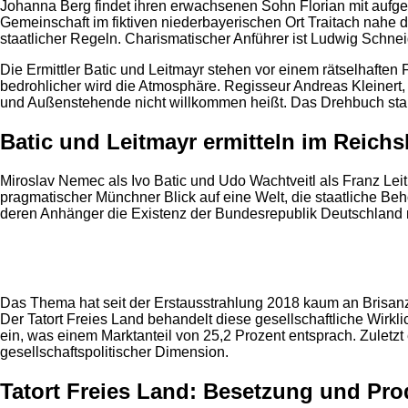
Johanna Berg findet ihren erwachsenen Sohn Florian mit aufg
Gemeinschaft im fiktiven niederbayerischen Ort Traitach nahe 
staatlicher Regeln. Charismatischer Anführer ist Ludwig Schnei
Die Ermittler Batic und Leitmayr stehen vor einem rätselhaften 
bedrohlicher wird die Atmosphäre. Regisseur Andreas Kleinert, 
und Außenstehende nicht willkommen heißt. Das Drehbuch stam
Batic und Leitmayr ermitteln im Reichs
Miroslav Nemec als Ivo Batic und Udo Wachtveitl als Franz Leit
pragmatischer Münchner Blick auf eine Welt, die staatliche Be
deren Anhänger die Existenz der Bundesrepublik Deutschland 
Anzeige
Das Thema hat seit der Erstausstrahlung 2018 kaum an Brisanz
Der Tatort Freies Land behandelt diese gesellschaftliche Wirkl
ein, was einem Marktanteil von 25,2 Prozent entsprach. Zuletzt 
gesellschaftspolitischer Dimension.
Tatort Freies Land: Besetzung und Pro