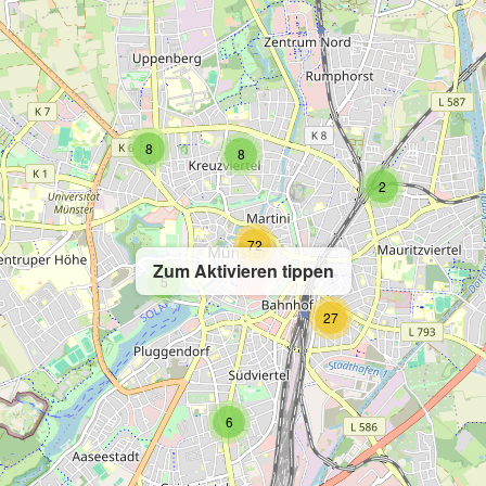
8
8
2
72
Zum Aktivieren tippen
5
27
6