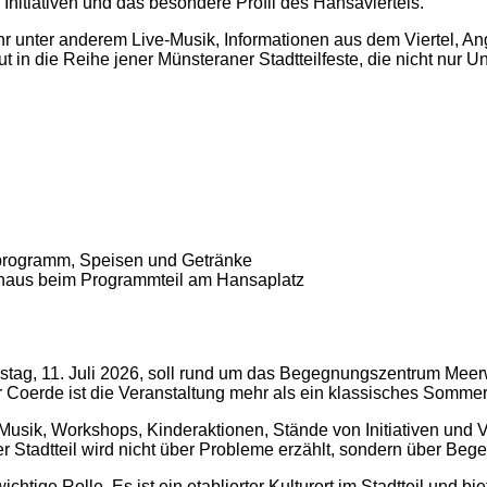
Initiativen und das besondere Profil des Hansaviertels.
Uhr unter anderem Live-Musik, Informationen aus dem Viertel, A
t in die Reihe jener Münsteraner Stadtteilfeste, die nicht nur 
rprogramm, Speisen und Getränke
ohaus beim Programmteil am Hansaplatz
amstag, 11. Juli 2026, soll rund um das Begegnungszentrum Meer
erde ist die Veranstaltung mehr als ein klassisches Sommerfest
k, Workshops, Kinderaktionen, Stände von Initiativen und Ve
 Stadtteil wird nicht über Probleme erzählt, sondern über Begegn
tige Rolle. Es ist ein etablierter Kulturort im Stadtteil und 