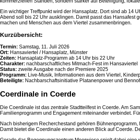
kommerziellen Ständen, sondern stärker auf Beteiligung, lokale 
Ein wichtiger Treffpunkt wird der Hansaplatz. Dort sind ab 14 
Abend soll bis 22 Uhr ausklingen. Damit passt das Hansafest gu
machen und Menschen aus dem Viertel zusammenbringen.
Kurzübersicht:
Termin:
Samstag, 11. Juli 2026
Ort:
Hansaviertel / Hansaplatz, Münster
Zeiten:
Hansaplatz-Programm ab 14 Uhr bis 22 Uhr
Charakter:
nachbarschaftliches Mitmach-Fest im Hansaviertel
Status:
zweite Ausgabe nach der Premiere 2025
Programm:
Live-Musik, Informationen aus dem Viertel, Kinde
Beteiligte:
Nachbarschaftsinitiative Platanenpower und Benn
Coerdinale in Coerde
Die Coerdinale ist das zentrale Stadtteilfest in Coerde. Am S
Familienprogramm und Engagement miteinander verbindet. Für Co
Nach bisherigem Recherchestand gehören Bühnenprogramm, Musi
Damit bietet die Coerdinale einen anderen Blick auf Coerde. Der
Gerade das Begegnungszentrum Meerwiese spielt dabei eine wich