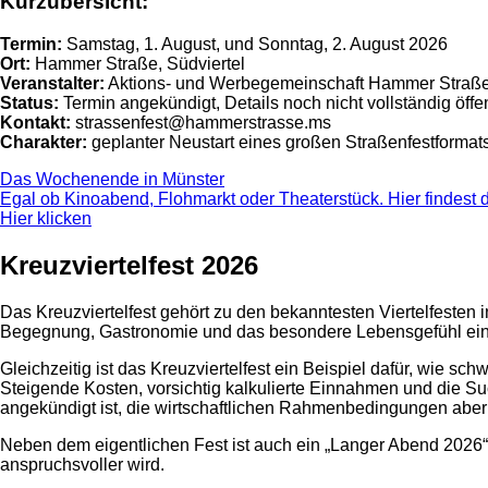
Kurzübersicht:
Termin:
Samstag, 1. August, und Sonntag, 2. August 2026
Ort:
Hammer Straße, Südviertel
Veranstalter:
Aktions- und Werbegemeinschaft Hammer Straß
Status:
Termin angekündigt, Details noch nicht vollständig öffen
Kontakt:
strassenfest@hammerstrasse.ms
Charakter:
geplanter Neustart eines großen Straßenfestformat
Das Wochenende in Münster
Egal ob Kinoabend, Flohmarkt oder Theaterstück. Hier findest
Hier klicken
Kreuzviertelfest 2026
Das Kreuzviertelfest gehört zu den bekanntesten Viertelfesten in
Begegnung, Gastronomie und das besondere Lebensgefühl eines 
Gleichzeitig ist das Kreuzviertelfest ein Beispiel dafür, wie sc
Steigende Kosten, vorsichtig kalkulierte Einnahmen und die Suc
angekündigt ist, die wirtschaftlichen Rahmenbedingungen abe
Neben dem eigentlichen Fest ist auch ein „Langer Abend 2026“ 
anspruchsvoller wird.