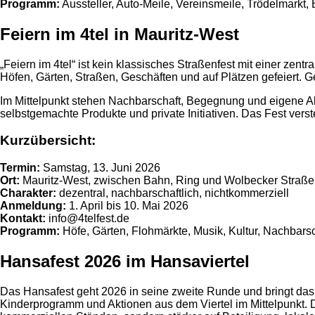
Programm:
Aussteller, Auto-Meile, Vereinsmeile, Trödelmarkt
Feiern im 4tel in Mauritz-West
„Feiern im 4tel“ ist kein klassisches Straßenfest mit einer zen
Höfen, Gärten, Straßen, Geschäften und auf Plätzen gefeiert. 
Im Mittelpunkt stehen Nachbarschaft, Begegnung und eigene Ak
selbstgemachte Produkte und private Initiativen. Das Fest vers
Kurzübersicht:
Termin:
Samstag, 13. Juni 2026
Ort:
Mauritz-West, zwischen Bahn, Ring und Wolbecker Straße
Charakter:
dezentral, nachbarschaftlich, nichtkommerziell
Anmeldung:
1. April bis 10. Mai 2026
Kontakt:
info@4telfest.de
Programm:
Höfe, Gärten, Flohmärkte, Musik, Kultur, Nachbars
Hansafest 2026 im Hansaviertel
Das Hansafest geht 2026 in seine zweite Runde und bringt das
Kinderprogramm und Aktionen aus dem Viertel im Mittelpunkt. D