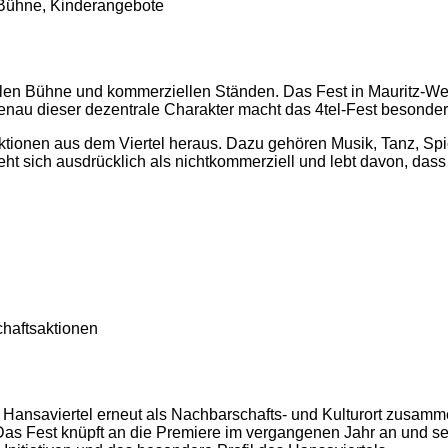
, Bühne, Kinderangebote
tralen Bühne und kommerziellen Ständen. Das Fest in Mauritz-Wes
Genau dieser dezentrale Charakter macht das 4tel-Fest besonder
tionen aus dem Viertel heraus. Dazu gehören Musik, Tanz, Spie
teht sich ausdrücklich als nichtkommerziell und lebt davon, das
chaftsaktionen
 Hansaviertel erneut als Nachbarschafts- und Kulturort zusam
as Fest knüpft an die Premiere im vergangenen Jahr an und setz