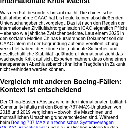
Internationale Kritik wächst
Was den Fall besonders brisant macht: Die chinesische
Luftfahrtbehörde CAAC hat bis heute keinen abschließenden
Untersuchungsbericht vorgelegt. Das ist nach den Regeln der
Internationalen Zivilluftfahrtorganisation ICAO eigentlich Pflicht
– ebenso wie jährliche Zwischenberichte. Laut einem 2025 in
den sozialen Medien Chinas kursierenden Dokument soll die
CAAC intern mit der Begründung auf eine Veröffentlichung
verzichtet haben, dies könne die „nationale Sicherheit und
gesellschaftliche Stabilität“ gefährden. International zieht das
wachsende Kritik auf sich. Experten mahnen, dass ohne einen
transparenten Abschlussbericht ähnliche Tragödien in Zukunft
nicht verhindert werden können.
Vergleich mit anderen Boeing-Fällen:
Kontext ist entscheidend
Der China-Eastern-Absturz wird in der internationalen Luftfahrt-
Community häufig mit den Boeing-737-MAX-Unglücken von
2018 und 2019 verglichen – obwohl die Maschinen und
mutmaßlichen Ursachen grundverschieden sind. Während
beim
Boeing 737 MAX ein technisches Systemversagen
(MCAS) ursächlich war
und die juristischen Folgen für den