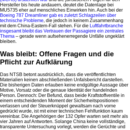
Hersteller bis heute andauern, deutet die Datenlage bei
MU5735 eher auf menschliches Einwirken hin. Auch bei der
Boeing 787 Dreamliner gab es zuletzt Schlagzeilen über
technische Probleme
, die jedoch in keinem Zusammenhang
mit dem China-Eastern-Fall stehen. Für die
Luftfahrtbranche
insgesamt bleibt das Vertrauen der Passagiere ein zentrales
Thema
– gerade wenn aufsehenerregende Unfälle ungeklärt
bleiben.
Was bleibt: Offene Fragen und die
Pflicht zur Aufklärung
Das NTSB betont ausdrücklich, dass die veröffentlichten
Materialien keinen abschließenden Unfalsbericht darstellen.
Die bisherigen Daten erlauben keine endgültige Aussage über
Motive, Vorsatz oder die genaue Identität der handelnden
Person. Dennoch: Der Befund, dass beide Kraftstoffventile in
einem entscheidenden Moment der Sicherheitspositionen
verlassen und der Steuerknüppel gewaltsam nach vorne
gedrückt wurde, ist mit einer technischen Fehlfunktion kaum
vereinbar. Die Angehörigen der 132 Opfer warten seit mehr als
vier Jahren auf Antworten. Solange China keine vollständige,
transparente Untersuchung vorlegt, werden die Gerüchte und