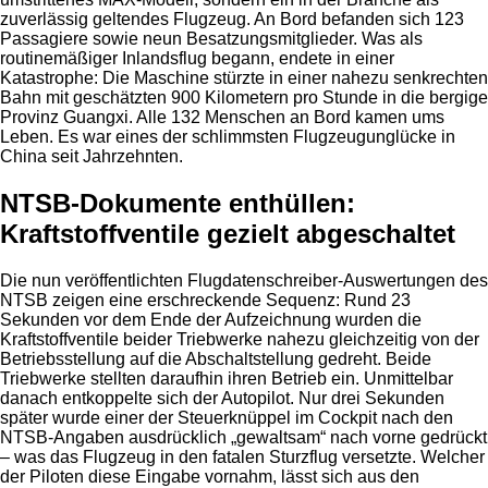
zuverlässig geltendes Flugzeug. An Bord befanden sich 123
Passagiere sowie neun Besatzungsmitglieder. Was als
routinemäßiger Inlandsflug begann, endete in einer
Katastrophe: Die Maschine stürzte in einer nahezu senkrechten
Bahn mit geschätzten 900 Kilometern pro Stunde in die bergige
Provinz Guangxi. Alle 132 Menschen an Bord kamen ums
Leben. Es war eines der schlimmsten Flugzeugunglücke in
China seit Jahrzehnten.
NTSB-Dokumente enthüllen:
Kraftstoffventile gezielt abgeschaltet
Die nun veröffentlichten Flugdatenschreiber-Auswertungen des
NTSB zeigen eine erschreckende Sequenz: Rund 23
Sekunden vor dem Ende der Aufzeichnung wurden die
Kraftstoffventile beider Triebwerke nahezu gleichzeitig von der
Betriebsstellung auf die Abschaltstellung gedreht. Beide
Triebwerke stellten daraufhin ihren Betrieb ein. Unmittelbar
danach entkoppelte sich der Autopilot. Nur drei Sekunden
später wurde einer der Steuerknüppel im Cockpit nach den
NTSB-Angaben ausdrücklich „gewaltsam“ nach vorne gedrückt
– was das Flugzeug in den fatalen Sturzflug versetzte. Welcher
der Piloten diese Eingabe vornahm, lässt sich aus den