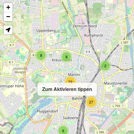
+
−
8
8
2
72
Zum Aktivieren tippen
5
27
6