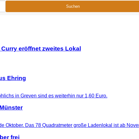
Suchen
urry eröffnet zweites Lokal
us Ehring
 Münster
er frei