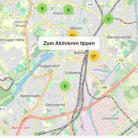
8
8
2
72
Zum Aktivieren tippen
5
27
6