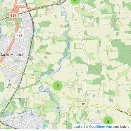
2
2
Leaflet
| ©
OpenStreetMap
contributors