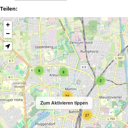
Teilen:
+
−
8
8
2
72
Zum Aktivieren tippen
5
27