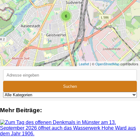
6
Leaflet
| ©
OpenStreetMap
contributors
Suchen
Mehr Beiträge: