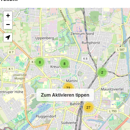
+
−
8
8
2
72
Zum Aktivieren tippen
5
27