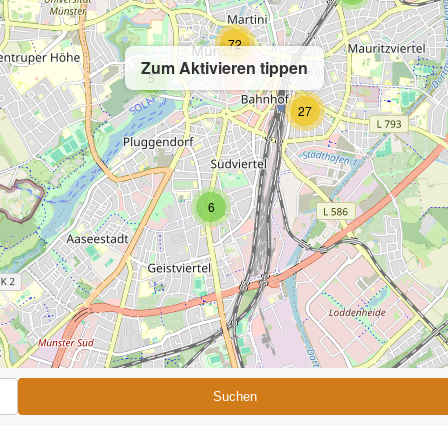
72
Zum Aktivieren tippen
5
27
6
Suchen