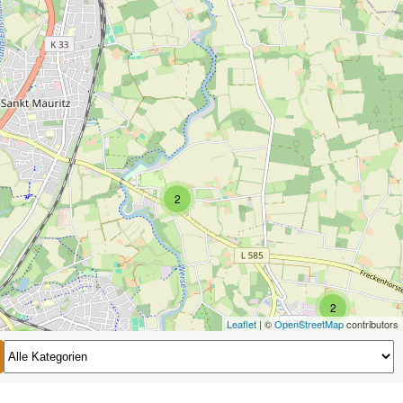
2
2
Leaflet
| ©
OpenStreetMap
contributors
2