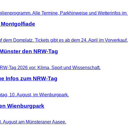
 Montgolfiade
t Münster den NRW-Tag
eue Infos zum NRW-Tag
 den Wienburgpark