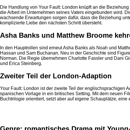
Die Handlung von Your Fault: London knüpft an die Beziehung v
die Arbeit im Unternehmen seines Vaters eingebunden wird. D
wachsende Erwartungen sorgen dafür, dass die Beziehung unter
komplizierte Liebe den nächsten Schritt übersteht.
Asha Banks und Matthew Broome kehr
In den Hauptrollen sind erneut Asha Banks als Noah und Matt
Hassan und Sam Buchanan. Neu in der Geschichte sind Figuren
Norman. Die Regie übernehmen Charlotte Fassler und Dani Gir
und Erica Steinberg.
Zweiter Teil der London-Adaption
Your Fault: London ist der zweite Teil der englischsprachigen 
spanischen Vorlage in ein britisches Setting. Mit dem neuen Fi
Buchtrilogie orientiert, setzt aber auf eigene Schauplätze, ei
Anzeige
Genre: romantisches Drama mit Young