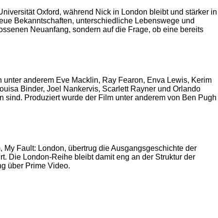
iversität Oxford, während Nick in London bleibt und stärker in
 Neue Bekanntschaften, unterschiedliche Lebenswege und
ossenen Neuanfang, sondern auf die Frage, ob eine bereits
n unter anderem Eve Macklin, Ray Fearon, Enva Lewis, Kerim
uisa Binder, Joel Nankervis, Scarlett Rayner und Orlando
n sind. Produziert wurde der Film unter anderem von Ben Pugh
m, My Fault: London, übertrug die Ausgangsgeschichte der
t. Die London-Reihe bleibt damit eng an der Struktur der
ung über Prime Video.