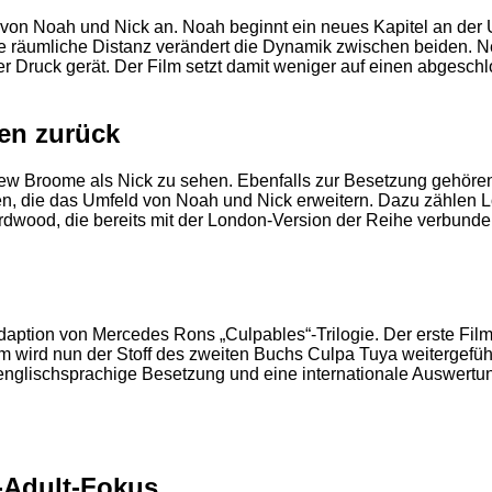
on Noah und Nick an. Noah beginnt ein neues Kapitel an der Un
ie räumliche Distanz verändert die Dynamik zwischen beiden.
 Druck gerät. Der Film setzt damit weniger auf einen abgeschl
en zurück
hew Broome als Nick zu sehen. Ebenfalls zur Besetzung gehöre
, die das Umfeld von Noah und Nick erweitern. Dazu zählen Lo
dwood, die bereits mit der London-Version der Reihe verbunde
2
Adaption von Mercedes Rons „Culpables“-Trilogie. Der erste Fil
lm wird nun der Stoff des zweiten Buchs Culpa Tuya weitergeführ
ne englischsprachige Besetzung und eine internationale Auswert
-Adult-Fokus