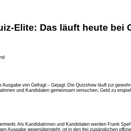
z-Elite: Das läuft heute bei 
ere Ausgabe von Gefragt – Gejagt. Die Quizshow läuft zur gewoh
datinnen und Kandidaten gemeinsam versuchen, Geld zu erspie
 vermerkt. Als Kandidatinnen und Kandidaten werden Frank Spe
gen Ausgabe gegenübersteht, ist in den frei zugänglichen offiz