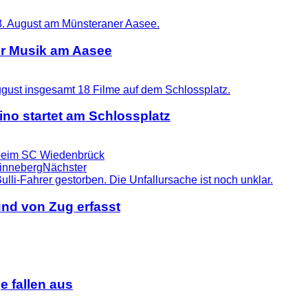
er Musik am Aasee
no startet am Schlossplatz
s beim SC Wiedenbrück
Pinneberg
Nächster
nd von Zug erfasst
 fallen aus