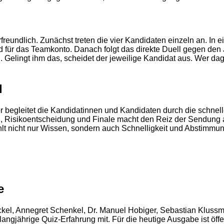
rfreundlich. Zunächst treten die vier Kandidaten einzeln an. In 
ld für das Teamkonto. Danach folgt das direkte Duell gegen den
n. Gelingt ihm das, scheidet der jeweilige Kandidat aus. Wer dag
l
begleitet die Kandidatinnen und Kandidaten durch die schnell
isikoentscheidung und Finale macht den Reiz der Sendung aus.
 nicht nur Wissen, sondern auch Schnelligkeit und Abstimmun
2
e
ickel, Annegret Schenkel, Dr. Manuel Hobiger, Sebastian Kluss
gjährige Quiz-Erfahrung mit. Für die heutige Ausgabe ist öffe