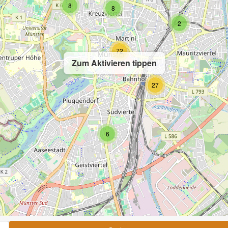
8
8
2
72
Zum Aktivieren tippen
5
27
6