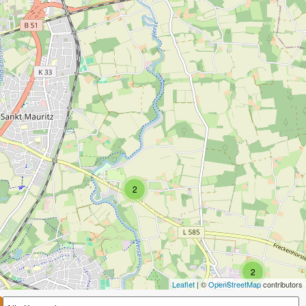
2
2
Leaflet
| ©
OpenStreetMap
contributors
2