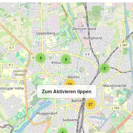
8
8
2
72
Zum Aktivieren tippen
5
27
6