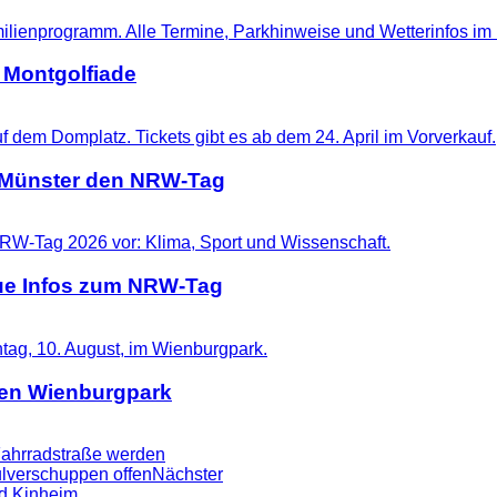
 Montgolfiade
t Münster den NRW-Tag
eue Infos zum NRW-Tag
 den Wienburgpark
 Fahrradstraße werden
lverschuppen offen
Nächster