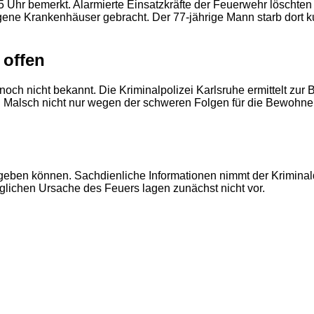
 Uhr bemerkt. Alarmierte Einsatzkräfte der Feuerwehr löschte
 Krankenhäuser gebracht. Der 77-jährige Mann starb dort kurz
 offen
noch nicht bekannt. Die Kriminalpolizei Karlsruhe ermittelt z
in Malsch nicht nur wegen der schweren Folgen für die Bewoh
eben können. Sachdienliche Informationen nimmt der Kriminal
lichen Ursache des Feuers lagen zunächst nicht vor.
2
2