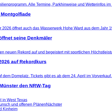
 Montgolfiade
ffnet seine Denkmäler
 2026 auf Rekordkurs
t Münster den NRW-Tag
l in West Texas
nsch und offenen Plänen
Nächster