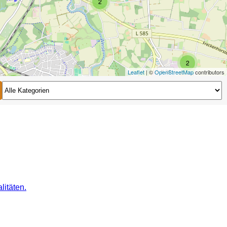
2
2
Leaflet
| ©
OpenStreetMap
contributors
2