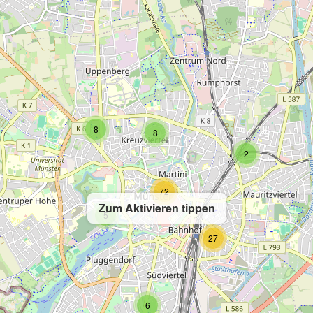
8
8
2
72
Zum Aktivieren tippen
5
27
6