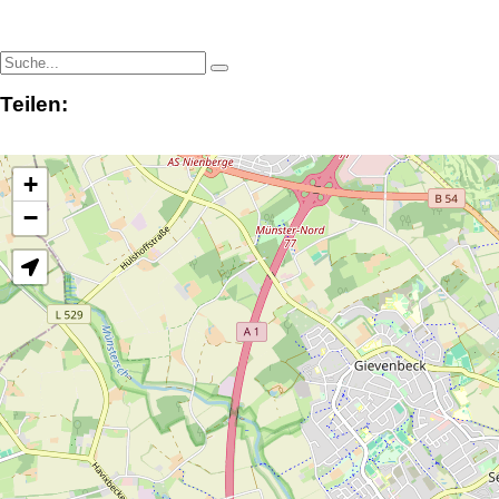
Teilen:
+
−