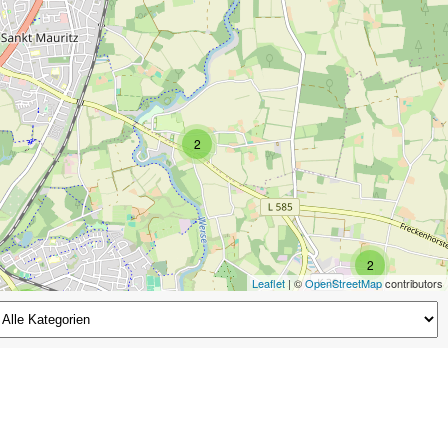
2
2
Leaflet
| ©
OpenStreetMap
contributors
2