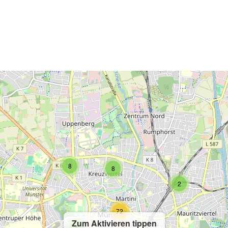
2
2
8
8
2
72
Zum Aktivieren tippen