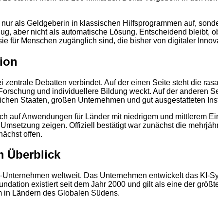
nicht nur als Geldgeberin in klassischen Hilfsprogrammen auf, so
eug, aber nicht als automatische Lösung. Entscheidend bleibt, 
e für Menschen zugänglich sind, die bisher von digitaler Innovat
ion
2
 zentrale Debatten verbindet. Auf der einen Seite steht die rasa
Forschung und individuellere Bildung weckt. Auf der anderen S
eichen Staaten, großen Unternehmen und gut ausgestatteten In
ich auf Anwendungen für Länder mit niedrigem und mittlerem E
 Umsetzung zeigen. Offiziell bestätigt war zunächst die mehrjä
nächst offen.
m Überblick
KI-Unternehmen weltweit. Das Unternehmen entwickelt das KI-
ndation existiert seit dem Jahr 2000 und gilt als eine der größte
m in Ländern des Globalen Südens.