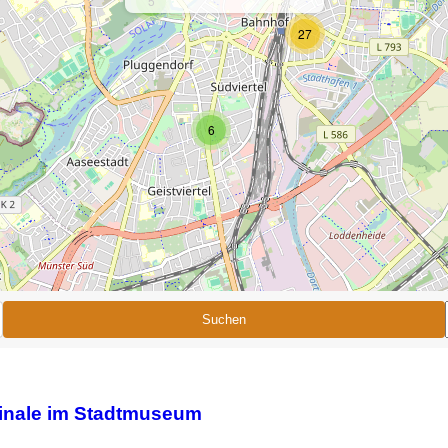
5
27
6
Suchen
ginale im Stadtmuseum