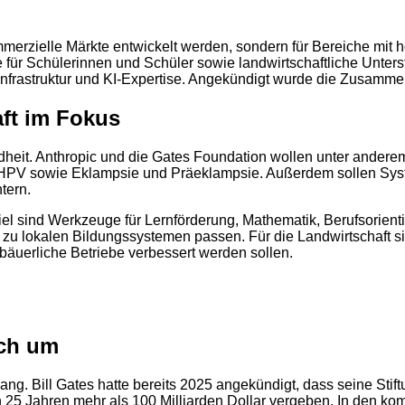
mmerzielle Märkte entwickelt werden, sondern für Bereiche mit
r Schülerinnen und Schüler sowie landwirtschaftliche Unterstü
 Infrastruktur und KI-Expertise. Angekündigt wurde die Zusamme
ft im Fokus
eit. Anthropic und die Gates Foundation wollen unter anderem 
 HPV sowie Eklampsie und Präeklampsie. Außerdem sollen Sys
tern.
l sind Werkzeuge für Lernförderung, Mathematik, Berufsorienti
 zu lokalen Bildungssystemen passen. Für die Landwirtschaft s
äuerliche Betriebe verbessert werden sollen.
sch um
g. Bill Gates hatte bereits 2025 angekündigt, dass seine Sti
 25 Jahren mehr als 100 Milliarden Dollar vergeben. In den ko