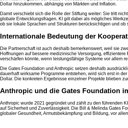
Dollar hinzukommen, abhängig von Märkten und Inflation.
Damit verschiebt sich die Rolle der Stiftung weiter: Sie tritt 
globale Entwicklungsfragen. KI gilt dabei als mögliches Werkz
ob sie lokale Sprachen und Strukturen berücksichtigen und ob si
Internationale Bedeutung der Kooperat
Die Partnerschaft ist auch deshalb bemerkenswert, weil sie zwei
Hoffnungen auf bessere medizinische Versorgung, effizientere 
verschärfen könnte, wenn leistungsfähige Systeme vor allem r
Die Gates Foundation und Anthropic setzen deshalb ausdrückl
dauerhaft wirksame Programme entstehen, wird sich erst in der
Dollar. Die konkreten Ergebnisse einzelner Projekte blieben zu
Anthropic und die Gates Foundation i
Anthropic wurde 2021 gegründet und zählt zu den führenden 
auf Sicherheit und Zuverlässigkeit. Die Bill & Melinda Gates Fou
globaler Gesundheit, Armutsbekämpfung und Bildung, vor alle