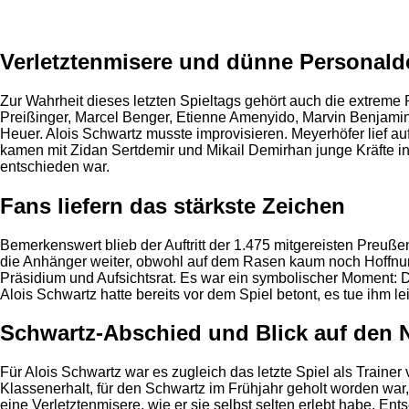
Verletztenmisere und dünne Personald
Zur Wahrheit dieses letzten Spieltags gehört auch die extreme 
Preißinger, Marcel Benger, Etienne Amenyido, Marvin Benjamin
Heuer. Alois Schwartz musste improvisieren. Meyerhöfer lief au
kamen mit Zidan Sertdemir und Mikail Demirhan junge Kräfte in
entschieden war.
Fans liefern das stärkste Zeichen
Bemerkenswert blieb der Auftritt der 1.475 mitgereisten Preuße
die Anhänger weiter, obwohl auf dem Rasen kaum noch Hoffnung
Präsidium und Aufsichtsrat. Es war ein symbolischer Moment: D
Alois Schwartz hatte bereits vor dem Spiel betont, es tue ihm l
Schwartz-Abschied und Blick auf den 
Für Alois Schwartz war es zugleich das letzte Spiel als Traine
Klassenerhalt, für den Schwartz im Frühjahr geholt worden war, 
eine Verletztenmisere, wie er sie selbst selten erlebt habe. En