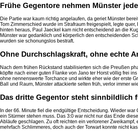
Frühe Gegentore nehmen Münster jede
Die Partie war kaum richtig angelaufen, da geriet Münster berei
Tom Zimmerschied wurde im Strafraum freigespielt, legte quer,
hinten heraus, Paul Jaeckel kam nicht entscheidend an die Kug
Münster war gedanklich und körperlich den entscheidenden Sch
wurden sie schonungslos bestraft.
Ohne Durchschlagskraft, ohne echte A
Nach dem frühen Rückstand stabilisierten sich die Preußen ph
köpfte nach einer guten Flanke von Jano ter Horst völlig frei i
ohne nennenswerte Torchance und wirkte eher wie der erste Gra
Ball und Raum, Münster attackierte selten früh, verlor immer w
Das dritte Gegentor steht sinnbildlich 
In der 66. Minute fiel die endgültige Entscheidung. Wieder wa
ein Stürmer stehen muss. Das 3:0 war nicht nur das Ende dieses
Abläufe geschlagen. Zu oft reichten ein verlorener Zweikamp
mehrfach Schlimmeres, doch auch der Torwart konnte nicht kasch
Anzeige