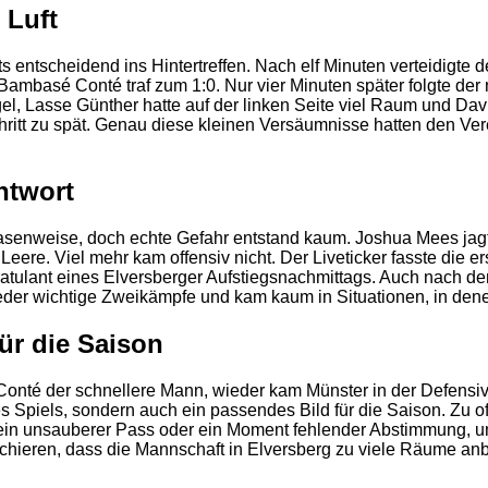
 Luft
ts entscheidend ins Hintertreffen. Nach elf Minuten verteidigte
 Bambasé Conté traf zum 1:0. Nur vier Minuten später folgte de
el, Lasse Günther hatte auf der linken Seite viel Raum und Dav
ritt zu spät. Genau diese kleinen Versäumnisse hatten den Ver
ntwort
asenweise, doch echte Gefahr entstand kaum. Joshua Mees jagte
ns Leere. Viel mehr kam offensiv nicht. Der Liveticker fasste di
tulant eines Elversberger Aufstiegsnachmittags. Auch nach der
ieder wichtige Zweikämpfe und kam kaum in Situationen, in dene
für die Saison
r Conté der schnellere Mann, wieder kam Münster in der Defensi
 Spiels, sondern auch ein passendes Bild für die Saison. Zu of
f, ein unsauberer Pass oder ein Moment fehlender Abstimmung,
ieren, dass die Mannschaft in Elversberg zu viele Räume anbot 