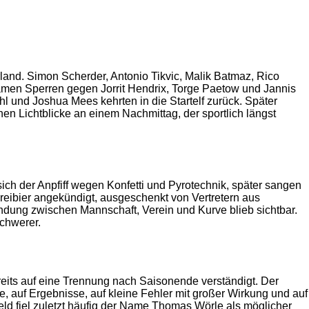
rland. Simon Scherder, Antonio Tikvic, Malik Batmaz, Rico
kamen Sperren gegen Jorrit Hendrix, Torge Paetow und Jannis
hl und Joshua Mees kehrten in die Startelf zurück. Später
en Lichtblicke an einem Nachmittag, der sportlich längst
ich der Anpfiff wegen Konfetti und Pyrotechnik, später sangen
eibier angekündigt, ausgeschenkt von Vertretern aus
indung zwischen Mannschaft, Verein und Kurve blieb sichtbar.
schwerer.
reits auf eine Trennung nach Saisonende verständigt. Der
e, auf Ergebnisse, auf kleine Fehler mit großer Wirkung und auf
feld fiel zuletzt häufig der Name Thomas Wörle als möglicher