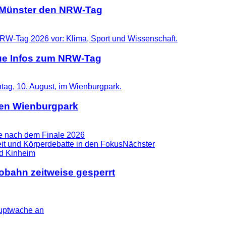
t Münster den NRW-Tag
eue Infos zum NRW-Tag
 den Wienburgpark
se nach dem Finale 2026
it und Körperdebatte in den Fokus
Nächster
tobahn zeitweise gesperrt