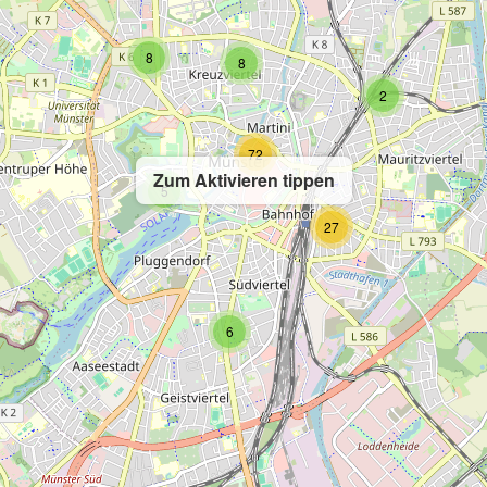
8
8
2
72
Zum Aktivieren tippen
5
27
6