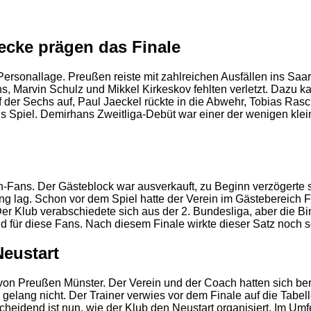
ecke prägen das Finale
Personallage. Preußen reiste mit zahlreichen Ausfällen ins Saa
s, Marvin Schulz und Mikkel Kirkeskov fehlten verletzt. Dazu 
f der Sechs auf, Paul Jaeckel rückte in die Abwehr, Tobias Rasc
s Spiel. Demirhans Zweitliga-Debüt war einer der wenigen klein
n-Fans. Der Gästeblock war ausverkauft, zu Beginn verzögerte s
 lag. Schon vor dem Spiel hatte der Verein im Gästebereich Fr
er Klub verabschiedete sich aus der 2. Bundesliga, aber die B
2
eid für diese Fans. Nach diesem Finale wirkte dieser Satz noch 
Neustart
r von Preußen Münster. Der Verein und der Coach hatten sich be
gelang nicht. Der Trainer verwies vor dem Finale auf die Tabell
tscheidend ist nun, wie der Klub den Neustart organisiert. Im Um