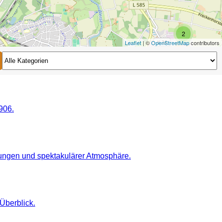
2
Leaflet
| ©
OpenStreetMap
contributors
2