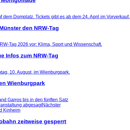
 Montgolfiade
t Münster den NRW-Tag
eue Infos zum NRW-Tag
 den Wienburgpark
nd Garros bis in den fünften Satz
eranstaltung abgesagt
Nächster
tobahn zeitweise gesperrt