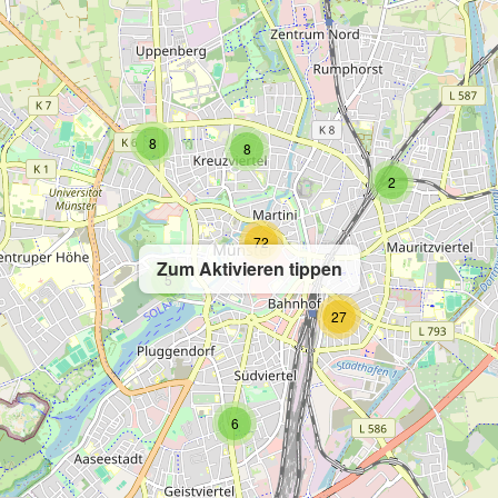
8
8
2
72
Zum Aktivieren tippen
5
27
6