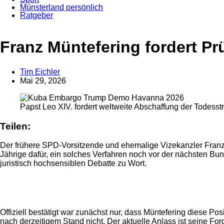
Münsterland persönlich
Ratgeber
Anzeige
Anzeige
Franz Müntefering fordert P
Tim Eichler
Mai 29, 2026
Papst Leo XIV. fordert weltweite Abschaffung der Todesst
Teilen:
Der frühere SPD-Vorsitzende und ehemalige Vizekanzler Franz M
Jährige dafür, ein solches Verfahren noch vor der nächsten Bu
juristisch hochsensiblen Debatte zu Wort.
Anzeige
Offiziell bestätigt war zunächst nur, dass Müntefering diese Po
nach derzeitigem Stand nicht. Der aktuelle Anlass ist seine F