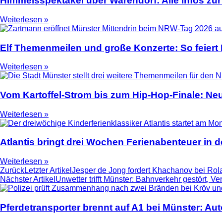
Himmelsspektakel über Warendorf: Alle Infos zur
Weiterlesen »
Elf Themenmeilen und große Konzerte: So feier
Weiterlesen »
Vom Kartoffel-Strom bis zum Hip-Hop-Finale: N
Weiterlesen »
Atlantis bringt drei Wochen Ferienabenteuer in
Weiterlesen »
Zurück
Letzter Artikel
Jesper de Jong fordert Khachanov bei Rola
Nächster Artikel
Unwetter trifft Münster: Bahnverkehr gestört, V
Pferdetransporter brennt auf A1 bei Münster: Au