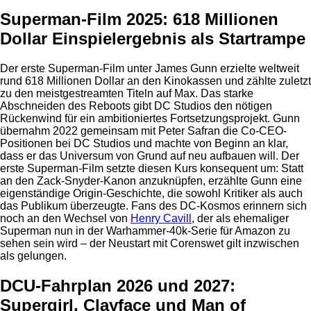
Superman-Film 2025: 618 Millionen
Dollar Einspielergebnis als Startrampe
Der erste Superman-Film unter James Gunn erzielte weltweit
rund 618 Millionen Dollar an den Kinokassen und zählte zuletzt
zu den meistgestreamten Titeln auf Max. Das starke
Abschneiden des Reboots gibt DC Studios den nötigen
Rückenwind für ein ambitioniertes Fortsetzungsprojekt. Gunn
übernahm 2022 gemeinsam mit Peter Safran die Co-CEO-
Positionen bei DC Studios und machte von Beginn an klar,
dass er das Universum von Grund auf neu aufbauen will. Der
erste Superman-Film setzte diesen Kurs konsequent um: Statt
an den Zack-Snyder-Kanon anzuknüpfen, erzählte Gunn eine
eigenständige Origin-Geschichte, die sowohl Kritiker als auch
das Publikum überzeugte. Fans des DC-Kosmos erinnern sich
noch an den Wechsel von
Henry Cavill
, der als ehemaliger
Superman nun in der Warhammer-40k-Serie für Amazon zu
sehen sein wird – der Neustart mit Corenswet gilt inzwischen
als gelungen.
DCU-Fahrplan 2026 und 2027:
Supergirl, Clayface und Man of