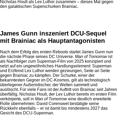
Nicholas Hoult als Lex Luthor zusammen – dieses Mal gegen
den galaktischen Superschurken Brainiac.
Anzeige
James Gunn inszeniert DCU-Sequel
mit Brainiac als Hauptantagonisten
Nach dem Erfolg des ersten Reboots startet James Gunn nun
die nächste Phase seines DC Universe.
Man of Tomorrow
ist
als Nachfolger zum Superman-Film von 2025 konzipiert und
setzt auf ein ungewöhnliches Handlungselement: Superman
und Erzfeind Lex Luthor werden gezwungen, Seite an Seite
gegen Brainiac zu kämpfen. Der Schurke, einer der
bekanntesten Gegner im DC-Kosmos, gilt als technologisch
überlegener Außerirdischer, der Welten sammelt und
auslöscht. Für viele Fans ist der Auftritt von Brainiac seit Jahren
überfällig. Nicholas Hoult, der Lex Luthor bereits im ersten Film
verkörperte, soll in
Man of Tomorrow
eine deutlich erweiterte
Rolle übernehmen. David Corenswet bestätigte seine
Rückkehr ebenfalls – er ist damit bis mindestens 2027 das
Gesicht des DCU-Superman.