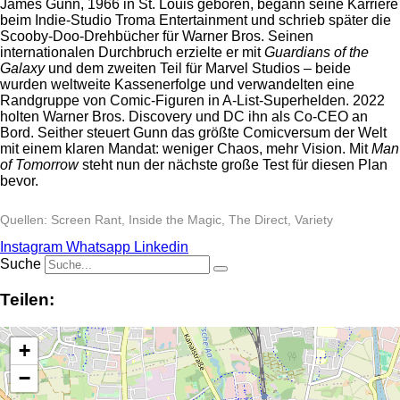
James Gunn, 1966 in St. Louis geboren, begann seine Karriere
beim Indie-Studio Troma Entertainment und schrieb später die
Scooby-Doo-Drehbücher für Warner Bros. Seinen
internationalen Durchbruch erzielte er mit
Guardians of the
Galaxy
und dem zweiten Teil für Marvel Studios – beide
wurden weltweite Kassenerfolge und verwandelten eine
Randgruppe von Comic-Figuren in A-List-Superhelden. 2022
holten Warner Bros. Discovery und DC ihn als Co-CEO an
Bord. Seither steuert Gunn das größte Comicversum der Welt
mit einem klaren Mandat: weniger Chaos, mehr Vision. Mit
Man
of Tomorrow
steht nun der nächste große Test für diesen Plan
bevor.
Quellen: Screen Rant, Inside the Magic, The Direct, Variety
Instagram
Whatsapp
Linkedin
Suche
Teilen:
+
−