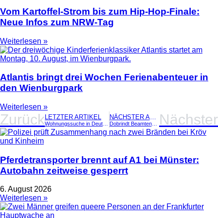
Vom Kartoffel-Strom bis zum Hip-Hop-Finale:
Neue Infos zum NRW-Tag
Weiterlesen »
Atlantis bringt drei Wochen Ferienabenteuer in
den Wienburgpark
Weiterlesen »
Zurück
Nächster
LETZTER ARTIKEL
NÄCHSTER ARTIKEL
Wohnungssuche in Deutschland: Warum die Schufa nur ein Teil der Entscheidung ist
Dobrindt Beamtenbesoldung: Mega-Gehaltsplus gestoppt – Grüne fordern Aufklärung
Pferdetransporter brennt auf A1 bei Münster:
Autobahn zeitweise gesperrt
6. August 2026
Weiterlesen »