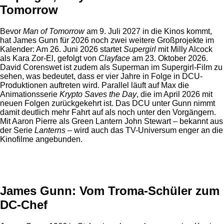
Tomorrow
Bevor
Man of Tomorrow
am 9. Juli 2027 in die Kinos kommt,
hat James Gunn für 2026 noch zwei weitere Großprojekte im
Kalender: Am 26. Juni 2026 startet
Supergirl
mit Milly Alcock
als Kara Zor-El, gefolgt von
Clayface
am 23. Oktober 2026.
David Corenswet ist zudem als Superman im Supergirl-Film zu
sehen, was bedeutet, dass er vier Jahre in Folge in DCU-
Produktionen auftreten wird. Parallel läuft auf Max die
Animationsserie
Krypto Saves the Day
, die im April 2026 mit
neuen Folgen zurückgekehrt ist. Das DCU unter Gunn nimmt
damit deutlich mehr Fahrt auf als noch unter den Vorgängern.
Mit Aaron Pierre als Green Lantern John Stewart – bekannt aus
der Serie
Lanterns
– wird auch das TV-Universum enger an die
Kinofilme angebunden.
Anzeige
James Gunn: Vom Troma-Schüler zum
DC-Chef