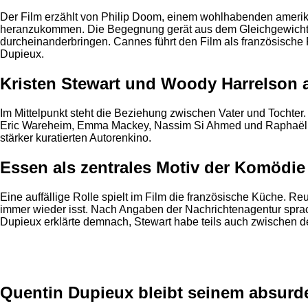
Der Film erzählt von Philip Doom, einem wohlhabenden amerika
heranzukommen. Die Begegnung gerät aus dem Gleichgewicht, a
durcheinanderbringen. Cannes führt den Film als französische
Dupieux.
Kristen Stewart und Woody Harrelson a
Im Mittelpunkt steht die Beziehung zwischen Vater und Tochter
Eric Wareheim, Emma Mackey, Nassim Si Ahmed und Raphaël Quen
stärker kuratierten Autorenkino.
Essen als zentrales Motiv der Komödie
Eine auffällige Rolle spielt im Film die französische Küche. R
immer wieder isst. Nach Angaben der Nachrichtenagentur spra
Dupieux erklärte demnach, Stewart habe teils auch zwischen 
Anzeige
Quentin Dupieux bleibt seinem absurde