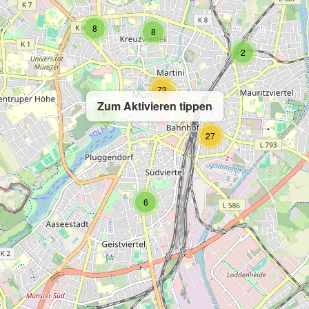
8
8
2
72
Zum Aktivieren tippen
5
27
6