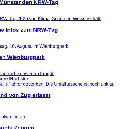
t Münster den NRW-Tag
eue Infos zum NRW-Tag
 den Wienburgpark
ar nach schwerem Eingriff
punkt
Nächster
nd von Zug erfasst
i sucht Zeugen