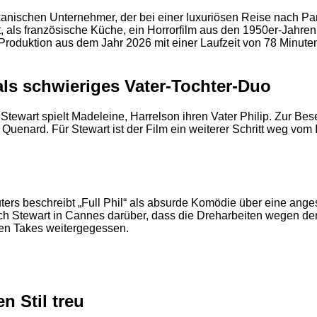
nischen Unternehmer, der bei einer luxuriösen Reise nach Par
ls französische Küche, ein Horrorfilm aus den 1950er-Jahren 
 Produktion aus dem Jahr 2026 mit einer Laufzeit von 78 Minu
ls schwieriges Vater-Tochter-Duo
. Stewart spielt Madeleine, Harrelson ihren Vater Philip. Zur 
ard. Für Stewart ist der Film ein weiterer Schritt weg vom I
euters beschreibt „Full Phil“ als absurde Komödie über eine ang
2
ch Stewart in Cannes darüber, dass die Dreharbeiten wegen de
den Takes weitergegessen.
n Stil treu