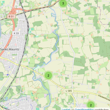
3
2
2
Leaflet
| ©
OpenStreetMap
contributors