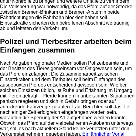
unter Kontrolle zu bringen und weitere Unfälle zu verhindern.
Die Vollsperrung war notwendig, da das Pferd auf der Strecke
zwischen Bremen-Brinkum und Bremen-Arsten in beide
Fahrtrichtungen die Fahrbahn blockiert haben soll.
Einsatzkräfte sicherten den betroffenen Abschnitt weiträumig
ab und leiteten den Verkehr um.
Polizei und Tierbesitzer arbeiten beim
Einfangen zusammen
Nach Angaben regionaler Medien sollen Polizeibeamte und
der Besitzer des Tieres gemeinsam vor Ort gewesen sein, um
das Pferd einzufangen. Die Zusammenarbeit zwischen
Einsatzkräften und dem Tierhalter soll beim Einfangen des
ausgebüxten Pferdes entscheidend gewesen sein. Wie bei
solchen Einsätzen üblich, ist Ruhe und Erfahrung im Umgang
mit Tieren gefragt – Pferde können in unbekannten Situationen
panisch reagieren und sich in Gefahr bringen oder auf
anrückende Fahrzeuge zulaufen. Laut Berichten soll das Tier
nach einiger Zeit erfolgreich eingefangen worden sein,
woraufhin die Sperrung der A1 aufgehoben werden konnte.
Obwohl das Pferd auf der vielbefahrenen Autobahn unterwegs
war, soll es nach aktuellem Stand keine Verletzten unter den
Verkehrsteilnehmern gegeben haben.
Ein ähnlicher Vorfall