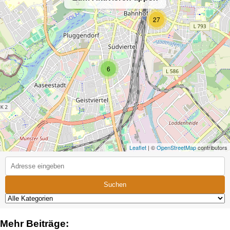
5
27
6
Leaflet
| ©
OpenStreetMap
contributors
Suchen
Mehr Beiträge: