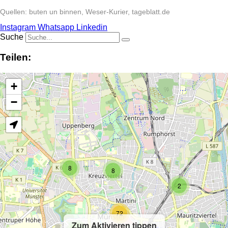
Quellen: buten un binnen, Weser-Kurier, tageblatt.de
Instagram
Whatsapp
Linkedin
Suche
Teilen:
+
−
8
8
2
72
Zum Aktivieren tippen