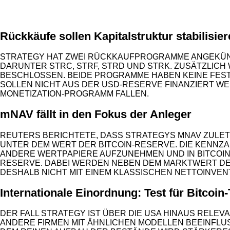
ANZEIGE
Rückkäufe sollen Kapitalstruktur stabilisie
STRATEGY HAT ZWEI RÜCKKAUFPROGRAMME ANGEKÜNDIG
DARUNTER STRC, STRF, STRD UND STRK. ZUSÄTZLICH
BESCHLOSSEN. BEIDE PROGRAMME HABEN KEINE FEST
SOLLEN NICHT AUS DER USD-RESERVE FINANZIERT WE
MONETIZATION-PROGRAMM FALLEN.
mNAV fällt in den Fokus der Anleger
REUTERS BERICHTETE, DASS STRATEGYS MNAV ZULETZ
UNTER DEM WERT DER BITCOIN-RESERVE. DIE KENNZAH
ANDERE WERTPAPIERE AUFZUNEHMEN UND IN BITCOIN 
RESERVE. DABEI WERDEN NEBEN DEM MARKTWERT DER
DESHALB NICHT MIT EINEM KLASSISCHEN NETTOINVE
Internationale Einordnung: Test für Bitcoin
DER FALL STRATEGY IST ÜBER DIE USA HINAUS RELEV
NDERE FIRMEN MIT ÄHNLICHEN MODELLEN BEEINFLUSST