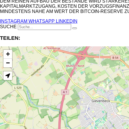
EM REINEN AUFBAU DER BESTÄNDE WIRD STÄRKERES L
APITALMARKTZUGANG, KOSTEN DER VORZUGSFINANZIER
INDESTENS NAHE AM WERT DER BITCOIN-RESERVE ZU
INSTAGRAM
WHATSAPP
LINKEDIN
SUCHE
TEILEN:
+
−