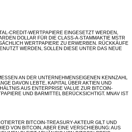
ITAL-CREDIT-WERTPAPIERE EINGESETZT WERDEN,
IARDEN DOLLAR FÜR DIE CLASS-A-STAMMAKTIE MSTR
ATSÄCHLICH WERTPAPIERE ZU ERWERBEN. RÜCKKÄUFE
GENUTZT WERDEN, SOLLEN DIESE UNTER DAS NEUE
 GEMESSEN AN DER UNTERNEHMENSEIGENEN KENNZAHL
ANGE DAVON LEBTE, KAPITAL ÜBER AKTIEN UND
HÄLTNIS AUS ENTERPRISE VALUE ZUR BITCOIN-
PIERE UND BARMITTEL BERÜCKSICHTIGT. MNAV IST
TIERTER BITCOIN-TREASURY-AKTEUR GILT UND A
D VON BITCOIN, ABER EINE VERSCHIEBUNG: AUS D