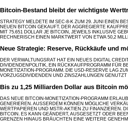
Bitcoin-Bestand bleibt der wichtigste Wertt
STRATEGY MELDETE IM SEC-8-K ZUM 29. JUNI EINEN BE
NEUEN BITCOIN GEKAUFT. DER AGGREGIERTE KAUFPRE
MIT 75.651 DOLLAR JE BITCOIN, JEWEILS INKLUSIVE 
RECHNERISCH EINEN MARKTWERT VON ETWA 50,2 MILL
Neue Strategie: Reserve, Rückkäufe und mö
DER VERWALTUNGSRAT HAT EIN NEUES DIGITAL CREDI
DIVIDENDENPOLITIK, EIN RÜCKKAUFPROGRAMM FÜR B
MONETIZATION-PROGRAMM. DIE USD-RESERVE LAG ZUM 
VORZUGSDIVIDENDEN UND ZINSZAHLUNGEN GENUTZT
Bis zu 1,25 Milliarden Dollar aus Bitcoin mö
DAS NEUE BITCOIN-MONETIZATION-PROGRAMM ERLAUBT 
GENERIEREN. AUSSERDEM KÖNNEN MÖGLICHE VERKÄUF
ERTPAPIEREN UND MSTR-AKTIEN ZU FINANZIEREN. DI
ITCOIN. ES KANN GEÄNDERT, AUSGESETZT ODER BEE
ENZEN HINAUS BRÄUCHTEN EINE WEITERE GENEHMI