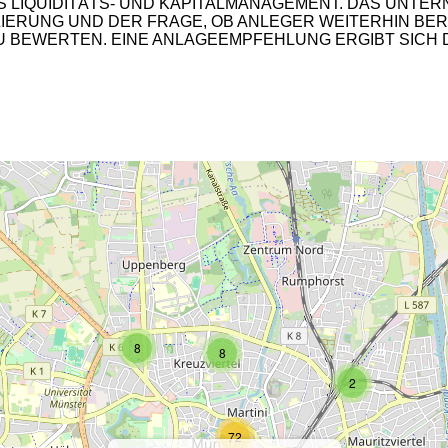
IQUIDITÄTS- UND KAPITALMANAGEMENT. DAS UNTERNEH
UNG UND DER FRAGE, OB ANLEGER WEITERHIN BEREIT
2
 BEWERTEN. EINE ANLAGEEMPFEHLUNG ERGIBT SICH D
2
8
8
2
72