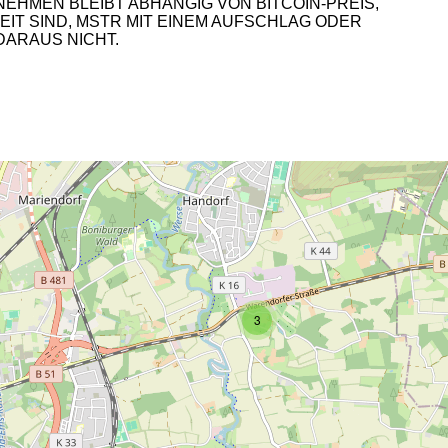
MEN BLEIBT ABHÄNGIG VON BITCOIN-PREIS, K
 SIND, MSTR MIT EINEM AUFSCHLAG ODER M
ARAUS NICHT.
2
3