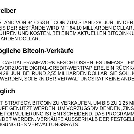
reiber
STAND VON 847.363 BITCOIN ZUM STAND 28. JUNI. IN D
IS DER BESTÄNDE WIRD MIT 64,10 MILLIARDEN DOLL
GEBÜHREN UND KOSTEN. BEI EINEM AKTUELLEN BITCOIN
IARDEN DOLLAR.
gliche Bitcoin-Verkäufe
T CAPITAL FRAMEWORK BESCHLOSSEN. ES UMFASST EI
EVORZUGTE DIGITAL-CREDIT-WERTPAPIERE, EIN RÜCK
28. JUNI BEI RUND 2,55 MILLIARDEN DOLLAR. SIE S
 WERDEN, SOFERN DER VERWALTUNGSRAT KEINE AND
glich
STRATEGY, BITCOIN ZU VERKAUFEN, UM BIS ZU 1,25 
E GENUTZT WERDEN, UM VORZUGSDIVIDENDEN, ZINSEN
E FORMULIERUNG IST ENTSCHEIDEND: DAS PROGRAMM 
NDET WERDEN. VERKÄUFE AUSSERHALB DER FESTGELEG
GUNG DES VERWALTUNGSRATS.