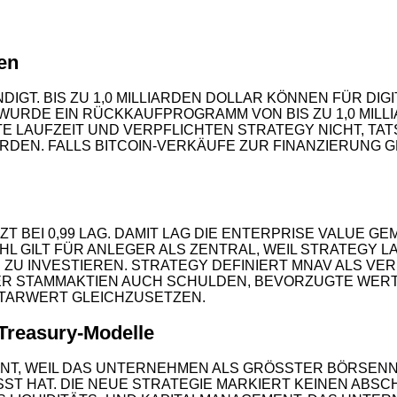
ren
T. BIS ZU 1,0 MILLIARDEN DOLLAR KÖNNEN FÜR DIG
 WURDE EIN RÜCKKAUFPROGRAMM VON BIS ZU 1,0 MILL
E LAUFZEIT UND VERPFLICHTEN STRATEGY NICHT, T
2
RDEN. FALLS BITCOIN-VERKÄUFE ZUR FINANZIERUNG 
T BEI 0,99 LAG. DAMIT LAG DIE ENTERPRISE VALUE
L GILT FÜR ANLEGER ALS ZENTRAL, WEIL STRATEGY L
ZU INVESTIEREN. STRATEGY DEFINIERT MNAV ALS VER
 STAMMAKTIEN AUCH SCHULDEN, BEVORZUGTE WERTPA
NTARWERT GLEICHZUSETZEN.
-Treasury-Modelle
ANT, WEIL DAS UNTERNEHMEN ALS GRÖSSTER BÖRSENNO
 HAT. DIE NEUE STRATEGIE MARKIERT KEINEN ABSCHIE