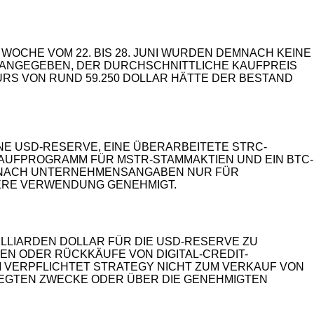
ER WOCHE VOM 22. BIS 28. JUNI WURDEN DEMNACH KEINE
AR ANGEGEBEN, DER DURCHSCHNITTLICHE KAUFPREIS
-KURS VON RUND 59.250 DOLLAR HÄTTE DER BESTAND
NE USD-RESERVE, EINE ÜBERARBEITETE STRC-
KAUFPROGRAMM FÜR MSTR-STAMMAKTIEN UND EIN BTC-
OLL NACH UNTERNEHMENSANGABEN NUR FÜR
ERE VERWENDUNG GENEHMIGT.
MILLIARDEN DOLLAR FÜR DIE USD-RESERVE ZU
 ODER RÜCKKÄUFE VON DIGITAL-CREDIT-W
VERPFLICHTET STRATEGY NICHT ZUM VERKAUF VON B
TEN ZWECKE ODER ÜBER DIE GENEHMIGTEN GR