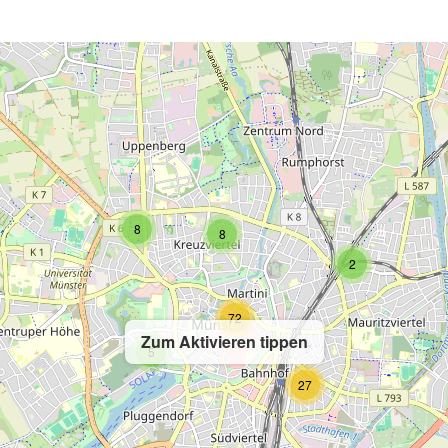
2
8
8
2
72
Zum Aktivieren tippen
5
27