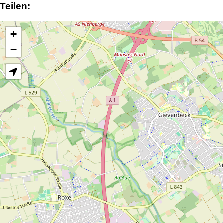
Teilen:
+
−