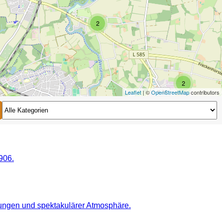
2
2
Leaflet
| ©
OpenStreetMap
contributors
2