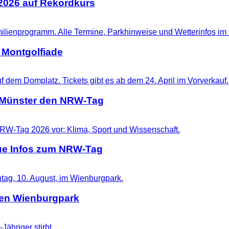
 2026 auf Rekordkurs
 Montgolfiade
t Münster den NRW-Tag
eue Infos zum NRW-Tag
 den Wienburgpark
Jähriger stirbt