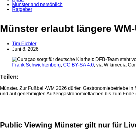
Münsterland persönlich
Ratgeber
Anzeige
Anzeige
Münster erlaubt längere WM
Tim Eichler
Juni 8, 2026
Frank Schwichtenberg
,
CC BY-SA 4.0
, via Wikimedia C
Teilen:
Münster. Zur Fußball-WM 2026 dürfen Gastronomiebetriebe in M
und auf genehmigten Außengastronomieflächen bis zum Ende des 
Anzeige
Public Viewing Münster gilt nur für Li