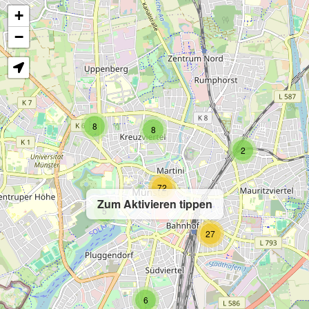
+
−
8
8
2
72
Zum Aktivieren tippen
5
27
6