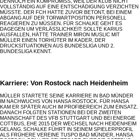
DENNOCH EIN KOMPROMISS, WEIL DER KLUB NICHT
VOLLSTÄNDIG AUF EINE ENTSCHÄDIGUNG VERZICHTEN
MÜSSTE. DER FCH HATTE ZUVOR BETONT, BEI EINEM
ABGANG AUF DER TORWARTPOSITION PERSONELL
REAGIEREN ZU MÜSSEN. FÜR SCHALKE GEHT ES
DAGEGEN UM VERLÄSSLICHKEIT: SOLLTE KARIUS
AUSFALLEN, HÄTTE TRAINER MIRON MUSLIC MIT
MÜLLER EINEN TORHÜTER IM KADER, DER
DRUCKSITUATIONEN AUS BUNDESLIGA UND 2.
BUNDESLIGA KENNT.
ANZEIGE
Karriere: Von Rostock nach Heidenheim
MÜLLER STARTETE SEINE KARRIERE IN BAD MÜNDER
IM NACHWUCHS VON HANSA ROSTOCK. FÜR HANSA
KAM ER SPÄTER AUCH IM PROFIBEREICH ZUM EINSATZ.
DANACH FOLGTEN STATIONEN BEI DER ZWEITEN
MANNSCHAFT DES VFB STUTTGART UND BEI ENERGIE
COTTBUS, EHE 2015 DER WECHSEL NACH HEIDENHEIM
GELANG. SCHALKE FÜHRT IN SEINEM SPIELERPROFIL
ALS FRÜHERE VEREINE TUSPO BAD MÜNDER, HANSA