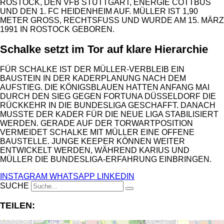
ROSTOCK, DEN VFB STUTTGART, ENERGIE COTTBUS
UND DEN 1. FC HEIDENHEIM AUF. MÜLLER IST 1,90
METER GROSS, RECHTSFUSS UND WURDE AM 15. MÄRZ 19
91 IN ROSTOCK GEBOREN.
Schalke setzt im Tor auf klare Hierarchie
FÜR SCHALKE IST DER MÜLLER-VERBLEIB EIN
BAUSTEIN IN DER KADERPLANUNG NACH DEM
AUFSTIEG. DIE KÖNIGSBLAUEN HATTEN ANFANG MAI
DURCH DEN SIEG GEGEN FORTUNA DÜSSELDORF DIE
RÜCKKEHR IN DIE BUNDESLIGA GESCHAFFT. DANACH
MUSSTE DER KADER FÜR DIE NEUE LIGA STABILISIERT
WERDEN. GERADE AUF DER TORWARTPOSITION
VERMEIDET SCHALKE MIT MÜLLER EINE OFFENE
BAUSTELLE. JUNGE KEEPER KÖNNEN WEITER
ENTWICKELT WERDEN, WÄHREND KARIUS UND
MÜLLER DIE BUNDESLIGA-ERFAHRUNG EINBRINGEN.
INSTAGRAM
WHATSAPP
LINKEDIN
SUCHE
TEILEN: