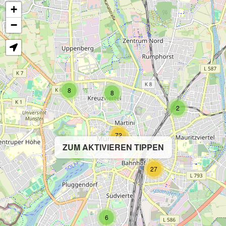
+
−
8
8
2
72
ZUM AKTIVIEREN TIPPEN
5
27
6