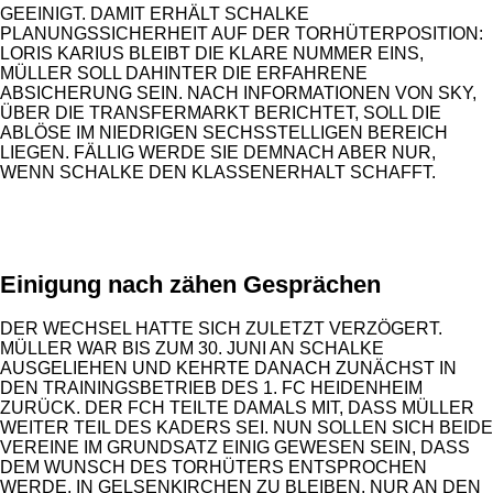
GEEINIGT. DAMIT ERHÄLT SCHALKE
PLANUNGSSICHERHEIT AUF DER TORHÜTERPOSITION:
LORIS KARIUS BLEIBT DIE KLARE NUMMER EINS,
MÜLLER SOLL DAHINTER DIE ERFAHRENE
ABSICHERUNG SEIN. NACH INFORMATIONEN VON SKY,
ÜBER DIE TRANSFERMARKT BERICHTET, SOLL DIE
ABLÖSE IM NIEDRIGEN SECHSSTELLIGEN BEREICH
LIEGEN. FÄLLIG WERDE SIE DEMNACH ABER NUR,
WENN SCHALKE DEN KLASSENERHALT SCHAFFT.
ANZEIGE
Einigung nach zähen Gesprächen
DER WECHSEL HATTE SICH ZULETZT VERZÖGERT.
MÜLLER WAR BIS ZUM 30. JUNI AN SCHALKE
AUSGELIEHEN UND KEHRTE DANACH ZUNÄCHST IN
DEN TRAININGSBETRIEB DES 1. FC HEIDENHEIM
ZURÜCK. DER FCH TEILTE DAMALS MIT, DASS MÜLLER
WEITER TEIL DES KADERS SEI. NUN SOLLEN SICH BEIDE
VEREINE IM GRUNDSATZ EINIG GEWESEN SEIN, DASS
DEM WUNSCH DES TORHÜTERS ENTSPROCHEN
WERDE, IN GELSENKIRCHEN ZU BLEIBEN. NUR AN DEN