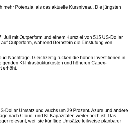
h mehr Potenzial als das aktuelle Kursniveau. Die jüngsten
. Juli mit Outperform und einem Kursziel von 515 US-Dollar.
t auf Outperform, während Bernstein die Einstufung von
Cloud-Nachfrage. Gleichzeitig rücken die hohen Investitionen in
teigenden KI-Infrastrukturkosten und höheren Capex-
t erhöht.
n US-Dollar Umsatz und wuchs um 29 Prozent. Azure und andere
age nach Cloud- und KI-Kapazitäten weiter hoch ist. Das
er relevant, weil sie künftige Umsätze teilweise planbarer