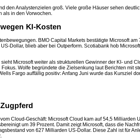
und den Analystenzielen groß. Viele große Häuser sehen deutlic
 als in den Vorwochen.
 wegen KI-Kosten
stenbewegungen. BMO Capital Markets bestätigte Microsoft am 7
 US-Dollar, blieb aber bei Outperform. Scotiabank hob Microsof
n sieht Microsoft weiter als strukturellen Gewinner der KI- und 
n Fokus. Wolfe begründete die Zielsenkung laut Berichten mit s
ls Fargo auffällig positiv: Anfang Juni wurde das Kursziel dor
 Zugpferd
y vom Cloud-Geschäft: Microsoft Cloud kam auf 54,5 Milliarde
reinigt um 39 Prozent. Damit zeigt Microsoft, dass die Nachfr
bestand von 627 Milliarden US-Dollar. Diese Zahl ist für Anleg
.