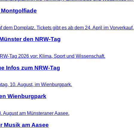
 Montgolfiade
t Münster den NRW-Tag
eue Infos zum NRW-Tag
 den Wienburgpark
er Musik am Aasee