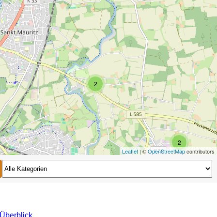
2
2
Leaflet
| ©
OpenStreetMap
contributors
2