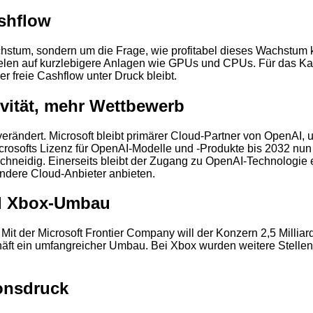
ashflow
stum, sondern um die Frage, wie profitabel dieses Wachstum künf
fielen auf kurzlebigere Anlagen wie GPUs und CPUs. Für das Kal
r freie Cashflow unter Druck bleibt.
vität, mehr Wettbewerb
2
 verändert. Microsoft bleibt primärer Cloud-Partner von OpenAI,
 Microsofts Lizenz für OpenAI-Modelle und -Produkte bis 2032 nun
chneidig. Einerseits bleibt der Zugang zu OpenAI-Technologie e
andere Cloud-Anbieter anbieten.
nd Xbox-Umbau
. Mit der Microsoft Frontier Company will der Konzern 2,5 Millia
häft ein umfangreicher Umbau. Bei Xbox wurden weitere Stellen
ionsdruck