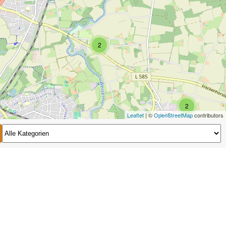
2
2
Leaflet
| ©
OpenStreetMap
contributors
2