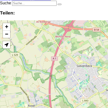
Suche
Teilen:
+
−