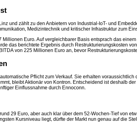
st
2
in Linz und zählt zu den Anbietern von Industrial-IoT- und Em
unikation, Medizintechnik und kritischer Infrastruktur zum Ein
7 Millionen Euro. Auf vergleichbarer Basis entsprach das einem
urde das berichtete Ergebnis durch Restrukturierungskosten von 
 EBITDA von 225 Millionen Euro an, bevor Restrukturierungskost
ten
automatische Pflicht zum Verkauf. Sie erhalten voraussichtlich 
immt, bleibt Aktionär von Kontron. Entscheidend ist deshalb de
nftiger Einflussnahme durch Ennoconn.
rund 29 Euro, aber auch klar über dem 52-Wochen-Tief von etwa 
üngsten Kursniveau liegt, dürfte der Markt nun genau auf die S
2