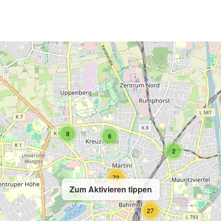
2
8
8
2
72
Zum Aktivieren tippen
5
27