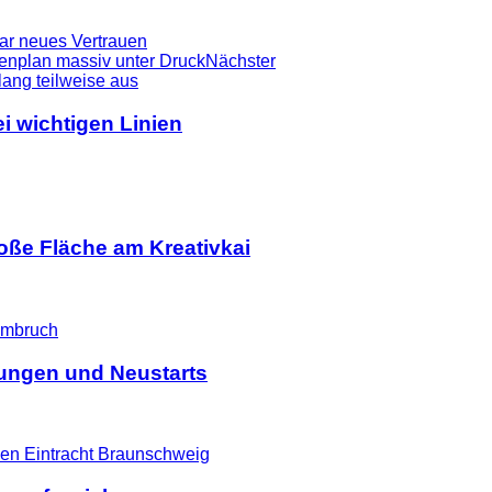
r neues Vertrauen
denplan massiv unter Druck
Nächster
i wichtigen Linien
ße Fläche am Kreativkai
ßungen und Neustarts