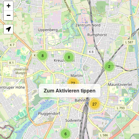
+
−
8
8
2
72
Zum Aktivieren tippen
5
27
6