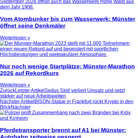
Vom Atombunker bis zum Wasserwerk: Münster
öffnet seine Denkmäler
Weiterlesen »
Nur noch wenige Startplätze: Münster-Marathon
2026 auf Rekordkurs
Weiterlesen »
Zurück
Letzter Artikel
Sedus Stoll verliert Umsatz und setzt
stärker auf neue Arbeitswelten
Nächster Artikel
BISON-Statue in Frankfurt rückt Krypto in den
Blick
Nächster
Pferdetransporter brennt auf A1 bei Münster:
Autobahn zeitweise gesperrt