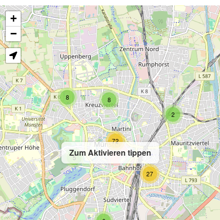
+
−
8
8
2
72
Zum Aktivieren tippen
5
27