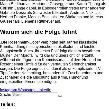
Maria Burkhart als Marianne Grasegger und Sarah Thonig als
Christin Lange dabei. In Episodenrollen treten unter anderem
Gabriele Dossi als Schwester Elisabeth, Andreas Nickl als
Herbert Franke, Markus Ertelt als Leo Südkamp und Marcus
Grüsser als Clemens Rittmeyer auf.
Warum sich die Folge lohnt
„Die Rosenheim-Cops“ verbinden seit Jahren klassische
Krimihandlung mit bayerischem Lokalkolorit und leichter
Alltagskomik. Auch „Ihr erster Fall“ folgt diesem bewährten
Muster. Der Mordfall wird klar und übersichtlich erzählt,
während die Figuren im Kommissariat, auf dem Hof und im
Rosenheimer Umfeld für den vertrauten Seriencharakter
sorgen. Die Folge eignet sich damit als unkomplizierter TV-
Tipp für den Nachmittag, besonders für Zuschauerinnen und
Zuschauer, die die Mischung aus Krimi, Humor und
eingespieltem Ensemble mögen.
Instagram
Whatsapp
Linkedin
Suche
Teilen: