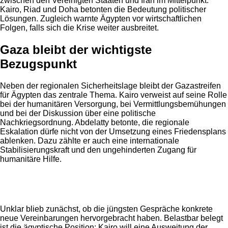
zwischen den Vereinigten Staaten und Iran im Mittelpunkt.
Kairo, Riad und Doha betonten die Bedeutung politischer
Lösungen. Zugleich warnte Ägypten vor wirtschaftlichen
Folgen, falls sich die Krise weiter ausbreitet.
Gaza bleibt der wichtigste
Bezugspunkt
Neben der regionalen Sicherheitslage bleibt der Gazastreifen
für Ägypten das zentrale Thema. Kairo verweist auf seine Rolle
bei der humanitären Versorgung, bei Vermittlungsbemühungen
und bei der Diskussion über eine politische
Nachkriegsordnung. Abdelatty betonte, die regionale
Eskalation dürfe nicht von der Umsetzung eines Friedensplans
ablenken. Dazu zählte er auch eine internationale
Stabilisierungskraft und den ungehinderten Zugang für
humanitäre Hilfe.
Anzeige
Unklar blieb zunächst, ob die jüngsten Gespräche konkrete
neue Vereinbarungen hervorgebracht haben. Belastbar belegt
ist die ägyptische Position: Kairo will eine Ausweitung der