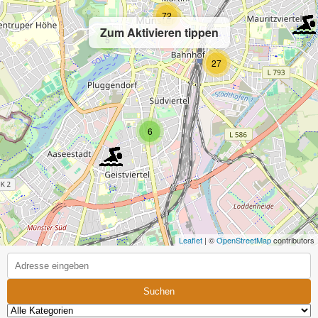
72
Zum Aktivieren tippen
5
27
6
Leaflet
| ©
OpenStreetMap
contributors
Suchen