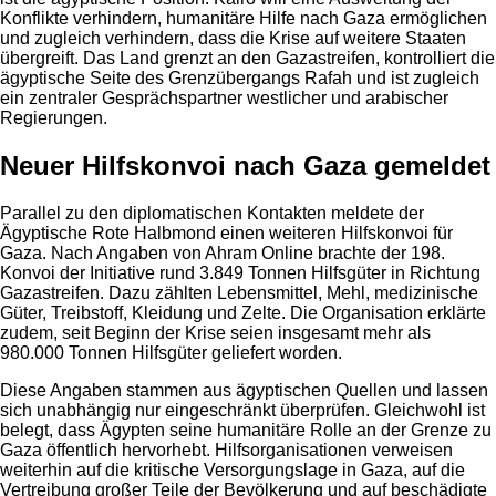
Konflikte verhindern, humanitäre Hilfe nach Gaza ermöglichen
und zugleich verhindern, dass die Krise auf weitere Staaten
übergreift. Das Land grenzt an den Gazastreifen, kontrolliert die
ägyptische Seite des Grenzübergangs Rafah und ist zugleich
ein zentraler Gesprächspartner westlicher und arabischer
Regierungen.
Neuer Hilfskonvoi nach Gaza gemeldet
Parallel zu den diplomatischen Kontakten meldete der
Ägyptische Rote Halbmond einen weiteren Hilfskonvoi für
Gaza. Nach Angaben von Ahram Online brachte der 198.
Konvoi der Initiative rund 3.849 Tonnen Hilfsgüter in Richtung
Gazastreifen. Dazu zählten Lebensmittel, Mehl, medizinische
Güter, Treibstoff, Kleidung und Zelte. Die Organisation erklärte
zudem, seit Beginn der Krise seien insgesamt mehr als
980.000 Tonnen Hilfsgüter geliefert worden.
Diese Angaben stammen aus ägyptischen Quellen und lassen
sich unabhängig nur eingeschränkt überprüfen. Gleichwohl ist
belegt, dass Ägypten seine humanitäre Rolle an der Grenze zu
Gaza öffentlich hervorhebt. Hilfsorganisationen verweisen
weiterhin auf die kritische Versorgungslage in Gaza, auf die
Vertreibung großer Teile der Bevölkerung und auf beschädigte