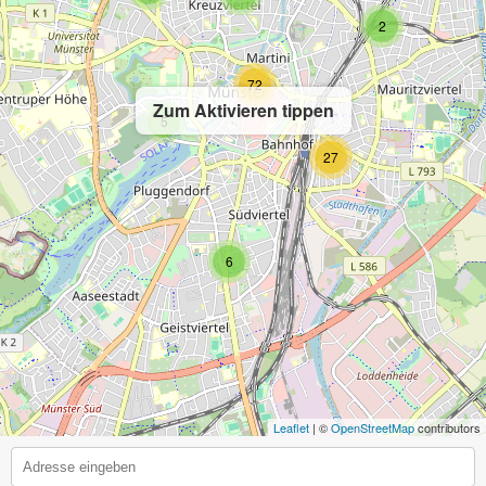
2
72
Zum Aktivieren tippen
5
27
6
Leaflet
| ©
OpenStreetMap
contributors