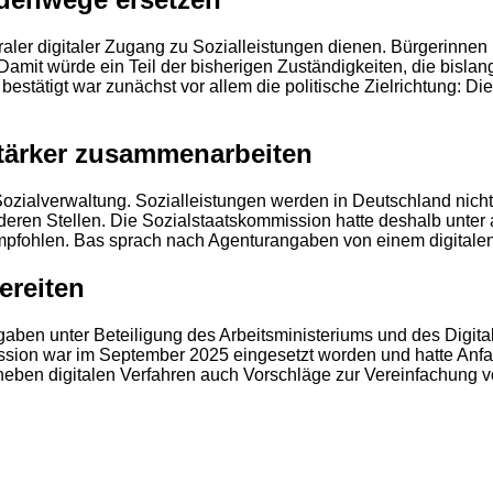
raler digitaler Zugang zu Sozialleistungen dienen. Bürgerinnen
amit würde ein Teil der bisherigen Zuständigkeiten, die bislang
ll bestätigt war zunächst vor allem die politische Zielrichtung: 
tärker zusammenarbeiten
der Sozialverwaltung. Sozialleistungen werden in Deutschland nic
en Stellen. Die Sozialstaatskommission hatte deshalb unter a
mpfohlen. Bas sprach nach Agenturangaben von einem digitale
2
ereiten
en unter Beteiligung des Arbeitsministeriums und des Digitalm
sion war im September 2025 eingesetzt worden und hatte Anf
 neben digitalen Verfahren auch Vorschläge zur Vereinfachung 