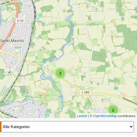
2
2
Leaflet
| ©
OpenStreetMap
contributors
2