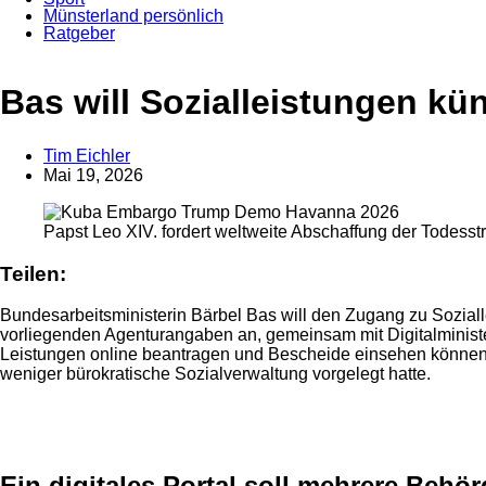
Münsterland persönlich
Ratgeber
Anzeige
Anzeige
Bas will Sozialleistungen kün
Tim Eichler
Mai 19, 2026
Papst Leo XIV. fordert weltweite Abschaffung der Todesst
Teilen:
Bundesarbeitsministerin Bärbel Bas will den Zugang zu Soziallei
vorliegenden Agenturangaben an, gemeinsam mit Digitalminister
Leistungen online beantragen und Bescheide einsehen können
weniger bürokratische Sozialverwaltung vorgelegt hatte.
Anzeige
Ein digitales Portal soll mehrere Beh