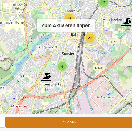
2
72
Zum Aktivieren tippen
5
27
6
Suchen