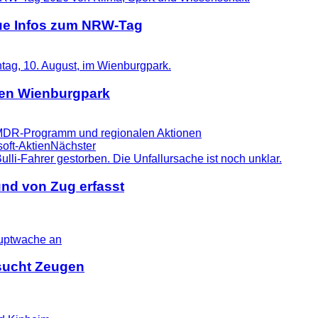
eue Infos zum NRW-Tag
 den Wienburgpark
t MDR-Programm und regionalen Aktionen
soft-Aktien
Nächster
nd von Zug erfasst
i sucht Zeugen