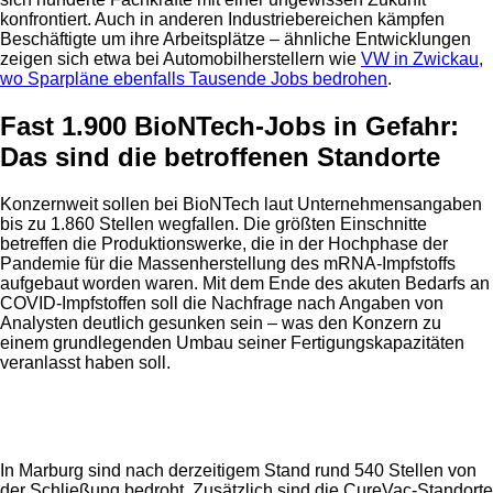
konfrontiert. Auch in anderen Industriebereichen kämpfen
Beschäftigte um ihre Arbeitsplätze – ähnliche Entwicklungen
zeigen sich etwa bei Automobilherstellern wie
VW in Zwickau,
wo Sparpläne ebenfalls Tausende Jobs bedrohen
.
Fast 1.900 BioNTech-Jobs in Gefahr:
Das sind die betroffenen Standorte
Konzernweit sollen bei BioNTech laut Unternehmensangaben
bis zu 1.860 Stellen wegfallen. Die größten Einschnitte
betreffen die Produktionswerke, die in der Hochphase der
Pandemie für die Massenherstellung des mRNA-Impfstoffs
aufgebaut worden waren. Mit dem Ende des akuten Bedarfs an
COVID-Impfstoffen soll die Nachfrage nach Angaben von
Analysten deutlich gesunken sein – was den Konzern zu
einem grundlegenden Umbau seiner Fertigungskapazitäten
veranlasst haben soll.
Anzeige
In Marburg sind nach derzeitigem Stand rund 540 Stellen von
der Schließung bedroht. Zusätzlich sind die CureVac-Standorte