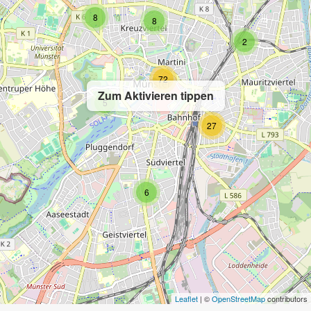
8
8
2
72
Zum Aktivieren tippen
5
27
6
Leaflet
| ©
OpenStreetMap
contributors