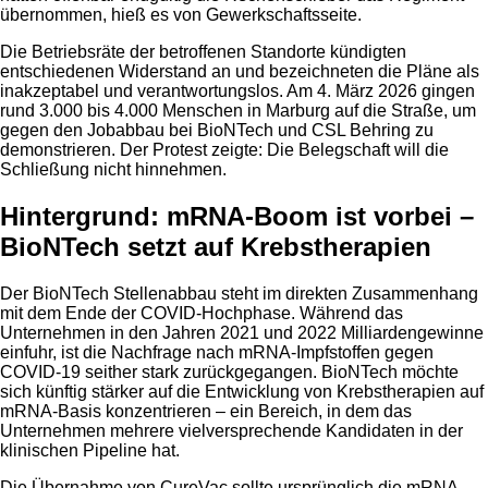
übernommen, hieß es von Gewerkschaftsseite.
Die Betriebsräte der betroffenen Standorte kündigten
entschiedenen Widerstand an und bezeichneten die Pläne als
inakzeptabel und verantwortungslos. Am 4. März 2026 gingen
rund 3.000 bis 4.000 Menschen in Marburg auf die Straße, um
gegen den Jobabbau bei BioNTech und CSL Behring zu
demonstrieren. Der Protest zeigte: Die Belegschaft will die
Schließung nicht hinnehmen.
Hintergrund: mRNA-Boom ist vorbei –
BioNTech setzt auf Krebstherapien
Der BioNTech Stellenabbau steht im direkten Zusammenhang
mit dem Ende der COVID-Hochphase. Während das
Unternehmen in den Jahren 2021 und 2022 Milliardengewinne
einfuhr, ist die Nachfrage nach mRNA-Impfstoffen gegen
COVID-19 seither stark zurückgegangen. BioNTech möchte
sich künftig stärker auf die Entwicklung von Krebstherapien auf
mRNA-Basis konzentrieren – ein Bereich, in dem das
Unternehmen mehrere vielversprechende Kandidaten in der
klinischen Pipeline hat.
Die Übernahme von CureVac sollte ursprünglich die mRNA-