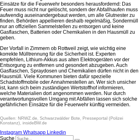
Einsätze für die Feuerwehr besonders herausfordernd: Das
Feuer muss nicht nur gelöscht, sondern der Abfallhaufen muss
aufwendig auseinandergebaut werden, um alle Glutnester zu
finden. Behörden appellieren deshalb regelmäßig, Sondermüll
nur an offiziellen Sammelstellen zu entsorgen und keine
Gasflaschen, Batterien oder Chemikalien in den Hausmüll zu
geben.
Der Vorfall in Zimmern ob Rottweil zeigt, wie wichtig eine
korrekte Mülltrennung für die Sicherheit ist. Experten
empfehlen, Lithium-Akkus aus alten Elektrogeräten vor der
Entsorgung zu entfernen und gesondert abzugeben. Auch
Gasflaschen, Spraydosen und Chemikalien dürfen nicht in den
Hausmüll. Viele Kommunen bieten dafür spezielle
Schadstoffmobile oder Annahmestellen an. Wer sich unsicher
ist, kann sich beim zuständigen Wertstoffhof informieren,
welche Materialien dort angenommen werden. Nur durch
verantwortungsvollen Umgang mit Abfällen lassen sich solche
gefährlichen Einsätze für die Feuerwehr künftig vermeiden.
Quellen: NRWZ.de, Schwarzwälder Bote, Presseportal (Polizei
Konstanz), insideBW.de
Instagram
Whatsapp
Linkedin
Suche