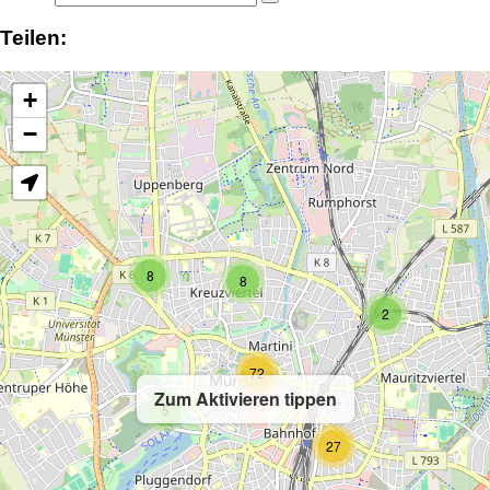
Teilen:
+
−
8
8
2
72
Zum Aktivieren tippen
5
27