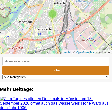
6
Leaflet
| ©
OpenStreetMap
contributors
Suchen
Mehr Beiträge: