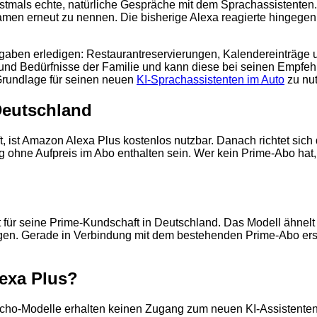
rstmals echte, natürliche Gespräche mit dem Sprachassistenten
n erneut zu nennen. Die bisherige Alexa reagierte hingegen v
gaben erledigen: Restaurantreservierungen, Kalendereinträg
und Bedürfnisse der Familie und kann diese bei seinen Empfehl
Grundlage für seinen neuen
KI-Sprachassistenten im Auto
zu nu
 Deutschland
t, ist Amazon Alexa Plus kostenlos nutzbar. Danach richtet s
istig ohne Aufpreis im Abo enthalten sein. Wer kein Prime-Abo ha
t für seine Prime-Kundschaft in Deutschland. Das Modell ähne
n. Gerade in Verbindung mit dem bestehenden Prime-Abo ersche
exa Plus?
2
e Echo-Modelle erhalten keinen Zugang zum neuen KI-Assistente