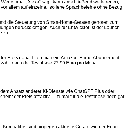
. Wer einmal „Alexa“ sagt, kann anschließend weiterreden,
or allem auf einzelne, isolierte Sprachbefehle ohne Bezug
e und die Steuerung von Smart-Home-Geräten gehören zum
ungen berücksichtigen. Auch für Entwickler ist der Launch
tzen.
ich der Preis danach, ob man ein Amazon-Prime-Abonnement
t, zahlt nach der Testphase 22,99 Euro pro Monat.
lt dem Ansatz anderer KI-Dienste wie ChatGPT Plus oder
int der Preis attraktiv — zumal für die Testphase noch gar
n. Kompatibel sind hingegen aktuelle Geräte wie der Echo