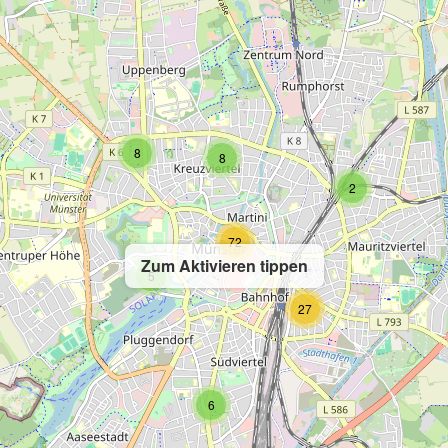
8
8
2
72
Zum Aktivieren tippen
5
27
6