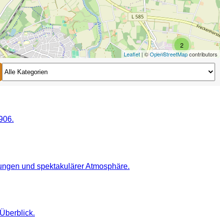
2
Leaflet
| ©
OpenStreetMap
contributors
2