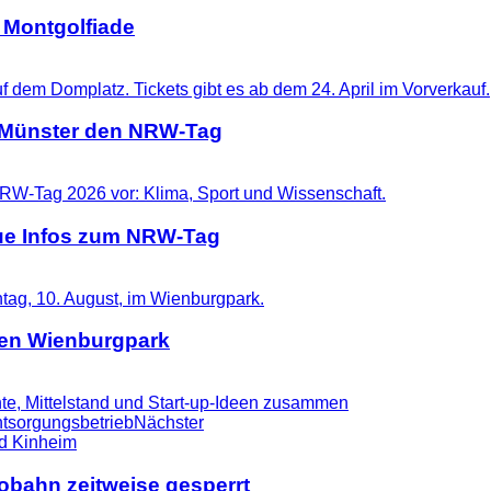
 Montgolfiade
t Münster den NRW-Tag
eue Infos zum NRW-Tag
 den Wienburgpark
nte, Mittelstand und Start-up-Ideen zusammen
tsorgungsbetrieb
Nächster
tobahn zeitweise gesperrt