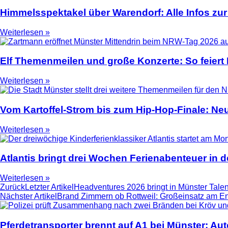
Himmelsspektakel über Warendorf: Alle Infos zur
Weiterlesen »
Elf Themenmeilen und große Konzerte: So feier
Weiterlesen »
Vom Kartoffel-Strom bis zum Hip-Hop-Finale: N
Weiterlesen »
Atlantis bringt drei Wochen Ferienabenteuer in
Weiterlesen »
Zurück
Letzter Artikel
Headventures 2026 bringt in Münster Tale
Nächster Artikel
Brand Zimmern ob Rottweil: Großeinsatz am En
Pferdetransporter brennt auf A1 bei Münster: Au