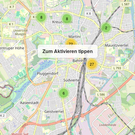
8
8
2
72
Zum Aktivieren tippen
5
27
6