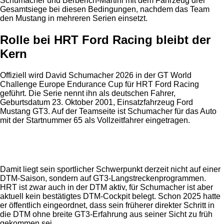
Schumacher und Berberich-Martini mit dem Fahrzeug drei
Gesamtsiege bei diesen Bedingungen, nachdem das Team
den Mustang in mehreren Serien einsetzt.
Rolle bei HRT Ford Racing bleibt der
Kern
Offiziell wird David Schumacher 2026 in der GT World
Challenge Europe Endurance Cup für HRT Ford Racing
geführt. Die Serie nennt ihn als deutschen Fahrer,
Geburtsdatum 23. Oktober 2001, Einsatzfahrzeug Ford
Mustang GT3. Auf der Teamseite ist Schumacher für das Auto
mit der Startnummer 65 als Vollzeitfahrer eingetragen.
Anzeige
Damit liegt sein sportlicher Schwerpunkt derzeit nicht auf einer
DTM-Saison, sondern auf GT3-Langstreckenprogrammen.
HRT ist zwar auch in der DTM aktiv, für Schumacher ist aber
aktuell kein bestätigtes DTM-Cockpit belegt. Schon 2025 hatte
er öffentlich eingeordnet, dass sein früherer direkter Schritt in
die DTM ohne breite GT3-Erfahrung aus seiner Sicht zu früh
gekommen sei.