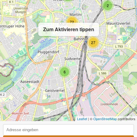
2
72
Zum Aktivieren tippen
5
27
6
Leaflet
| ©
OpenStreetMap
contributors