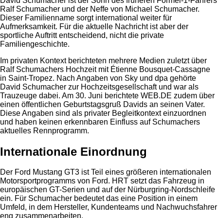
David Schumacher ist der Sohn des früheren Formel-1-Fahrers
Ralf Schumacher und der Neffe von Michael Schumacher.
Dieser Familienname sorgt international weiter für
Aufmerksamkeit. Für die aktuelle Nachricht ist aber der
sportliche Auftritt entscheidend, nicht die private
Familiengeschichte.
Im privaten Kontext berichteten mehrere Medien zuletzt über
Ralf Schumachers Hochzeit mit Étienne Bousquet-Cassagne
in Saint-Tropez. Nach Angaben von Sky und dpa gehörte
David Schumacher zur Hochzeitsgesellschaft und war als
Trauzeuge dabei. Am 30. Juni berichtete WEB.DE zudem über
einen öffentlichen Geburtstagsgruß Davids an seinen Vater.
Diese Angaben sind als privater Begleitkontext einzuordnen
und haben keinen erkennbaren Einfluss auf Schumachers
aktuelles Rennprogramm.
Internationale Einordnung
Der Ford Mustang GT3 ist Teil eines größeren internationalen
Motorsportprogramms von Ford. HRT setzt das Fahrzeug in
europäischen GT-Serien und auf der Nürburgring-Nordschleife
ein. Für Schumacher bedeutet das eine Position in einem
Umfeld, in dem Hersteller, Kundenteams und Nachwuchsfahrer
eng zusammenarbeiten.