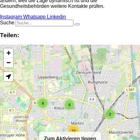
ändern, weil die Lage dynamisch ist und die
Gesundheitsbehörden weitere Kontakte prüfen.
Instagram
Whatsapp
Linkedin
Suche
Teilen:
+
−
8
8
2
72
Zum Aktivieren tippen