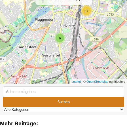
5
27
6
Leaflet
| ©
OpenStreetMap
contributors
Suchen
Mehr Beiträge: