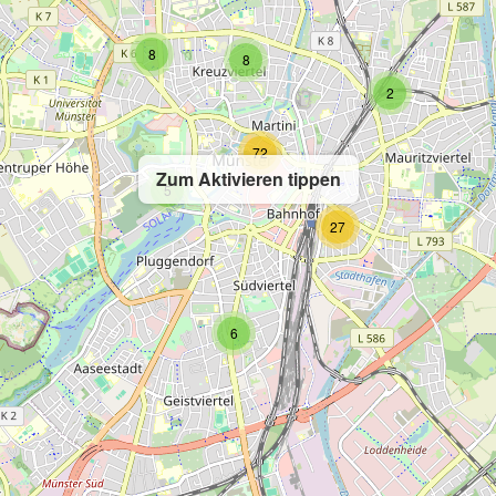
8
8
2
72
Zum Aktivieren tippen
5
27
6