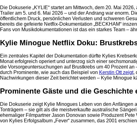
Die Dokuserie „KYLIE“ startet am Mittwoch, dem 20. Mai 2026, auf 
Trailer am 5. und 6. Mai 2026 – und der Andrang war enorm. Die
öffentlichem Druck, persönlichen Verlusten und schweren Ges
bereits die gefeierte Netflix-Dokumentation „BECKHAM“ inszen
Fans von Musikdokumentationen ist das ein starkes Team – ähn
Kylie Minogue Netflix Doku: Brustkrebs
Ein zentrales Kapitel der Dokumentation dürfte Kylies Krebser
Monat erfolgreich operiert und unterzog sich einer sechsmonati
die Vorsorgeuntersuchungen auf Brustkrebs um 40 Prozent an –
durch Prominente, wie auch das Beispiel von
Kerstin Ott zeigt
,
Nachwirkungen dieser Zeit berichtet werden – Kylie Minogue 
Prominente Gäste und die Geschichte e
Die Dokuserie zeigt Kylie Minogues Leben von den Anfängen als
Tonträgern – sie gilt als die meistverkaufte australische Sän
ehemaliger Filmpartner Jason Donovan sowie Produzent Pete Wa
von Kylies Erfolgsalbum „Fever“ zusammen, das 2001 erschien 
Anzeige