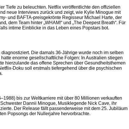
 Tiefe zu beleuchten. Netflix veröffentlichte den offiziellen
und neue Interviews zurück und zeigt, wie Kylie Minogue mit
mmy- und BAFTA-preisgekrönte Regisseur Michael Harte, der
eland, dem Team hinter „WHAM!“ und „The Deepest Breath“. Für
falls intime Einblicke in das Leben eines Popstars bot.
 diagnostiziert. Die damals 36-Jährige wurde noch im selben
hatte enorme gesellschaftliche Folgen: In Australien stiegen
atte hierzulande das offene Sprechen über Gesundheitsthemen
 Netflix-Doku soll erstmals tiefergehend über die psychischen
a.
1988) bis zur Weltkarriere mit über 80 Millionen verkauften
hre Schwester Dannii Minogue, Musiklegende Nick Cave, ihr
zierte. Der Release fällt passenderweise mit dem 25. Jubiläum
ten Popsongs der Nullerjahre hervorbrachte.