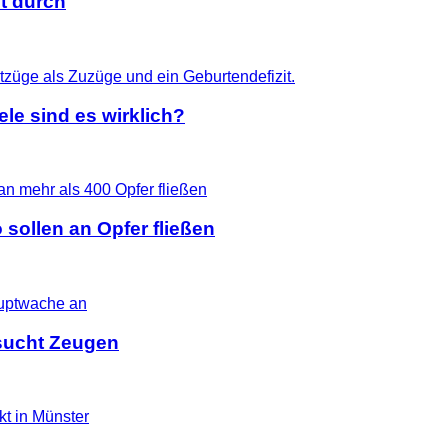
t durch
le sind es wirklich?
 sollen an Opfer fließen
i sucht Zeugen