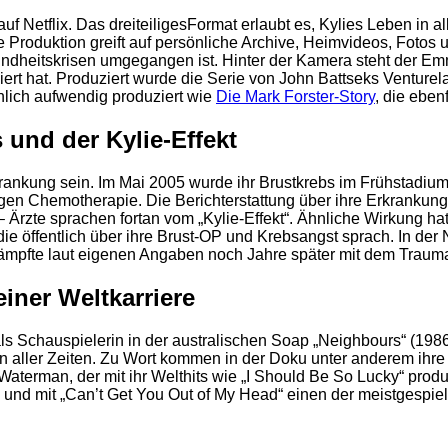
Netflix. Das dreiteiligesFormat erlaubt es, Kylies Leben in aller
 Produktion greift auf persönliche Archive, Heimvideos, Fotos 
undheitskrisen umgegangen ist. Hinter der Kamera steht der E
iert hat. Produziert wurde die Serie von John Battseks Ventur
lich aufwendig produziert wie
Die Mark Forster-Story
, die eben
 und der Kylie-Effekt
krankung sein. Im Mai 2005 wurde ihr Brustkrebs im Frühstadium
gen Chemotherapie. Die Berichterstattung über ihre Erkrankung 
 Ärzte sprachen fortan vom „Kylie-Effekt“. Ähnliche Wirkung h
 die öffentlich über ihre Brust-OP und Krebsangst sprach. In der
kämpfte laut eigenen Angaben noch Jahre später mit dem Traum
iner Weltkarriere
2
 Schauspielerin in der australischen Soap „Neighbours“ (1986–
gerin aller Zeiten. Zu Wort kommen in der Doku unter anderem i
terman, der mit ihr Welthits wie „I Should Be So Lucky“ produ
und mit „Can’t Get You Out of My Head“ einen der meistgespiel