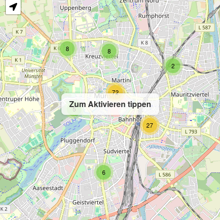
8
8
2
72
Zum Aktivieren tippen
5
27
6